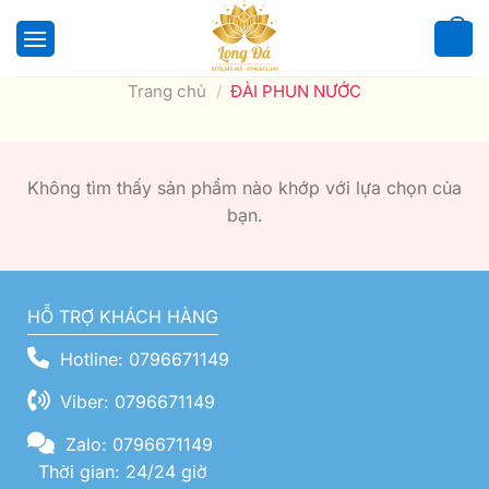
Bỏ
qua
0
nội
Trang chủ
/
ĐÀI PHUN NƯỚC
dung
Không tìm thấy sản phẩm nào khớp với lựa chọn của
bạn.
HỖ TRỢ KHÁCH HÀNG
Hotline: 0796671149
Viber: 0796671149
Zalo: 0796671149
Thời gian: 24/24 giờ