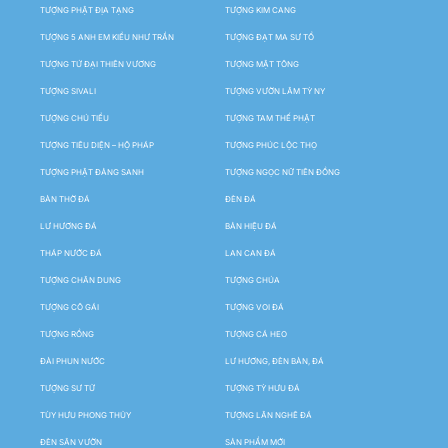
TƯỢNG PHẬT ĐỊA TẠNG
TƯỢNG KIM CANG
TƯỢNG 5 ANH EM KIỀU NHƯ TRẦN
TƯỢNG ĐẠT MA SƯ TỔ
TƯỢNG TỨ ĐẠI THIÊN VƯƠNG
TƯỢNG MẬT TÔNG
TƯỢNG SIVALI
TƯỢNG VƯỜN LÂM TỲ NY
TƯỢNG CHÚ TIỂU
TƯỢNG TAM THẾ PHẬT
TƯỢNG TIÊU DIỆN – HỘ PHÁP
TƯỢNG PHÚC LỘC THỌ
TƯỢNG PHẬT ĐẢNG SANH
TƯỢNG NGỌC NỮ TIÊN ĐỒNG
BÀN THỜ ĐÁ
ĐÈN ĐÁ
LƯ HƯƠNG ĐÁ
BẢN HIỆU ĐÁ
THÁP NƯỚC ĐÁ
LAN CAN ĐÁ
TƯỢNG CHÂN DUNG
TƯỢNG CHÚA
TƯỢNG CÔ GÁI
TƯỢNG VOI ĐÁ
TƯỢNG RỒNG
TƯỢNG CÁ HEO
ĐÀI PHUN NƯỚC
LƯ HƯƠNG, ĐÈN BÀN, ĐÁ
TƯỢNG SƯ TỬ
TƯỢNG TỲ HƯU ĐÁ
TÙY HƯU PHONG THỦY
TƯỢNG LÂN NGHÊ ĐÁ
ĐÈN SÂN VƯỜN
SẢN PHẨM MỚI