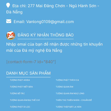
Địa chỉ: 277 Mai Đăng Chơn - Ngũ Hành Sơn -
Đà Nẵng
Email: Vanlong0109@gmail.com
ĐĂNG KÝ NHẬN THÔNG BÁO
Nhập emai của bạn để nhận được những tin khuyến
mãi của Đá mỹ nghệ Đà Nẵng
[contact-form-7 id="840"]
DANH MỤC SẢN PHẨM
TƯỢNG PHẬT ADIDA
TƯỢNG PHẬT THÍCH CA
TƯỢNG PHẬT NIẾT BÀN
TƯỢNG QUAN ÂM
TƯỢNG BỒ TÁC
TƯỢNG QUAN ÂM NGỰ LONG
TƯỢNG QUAN ÂM ĐẠI THẾ CHÍ
THIÊN THỦ THIÊN NHÃN – CHUẨN ĐỀ
TƯỢNG PHẬT DI LẶC
TƯỢNG THẬP BÁT LA HÁN