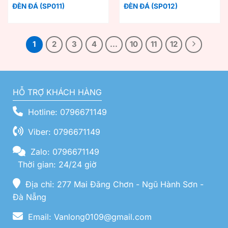
ĐÈN ĐÁ (SP011)
ĐÈN ĐÁ (SP012)
1
2
3
4
…
10
11
12
HỖ TRỢ KHÁCH HÀNG
Hotline: 0796671149
Viber: 0796671149
Zalo: 0796671149
Thời gian: 24/24 giờ
Địa chỉ: 277 Mai Đăng Chơn - Ngũ Hành Sơn -
Đà Nẵng
Email: Vanlong0109@gmail.com