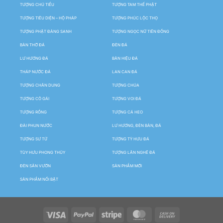
TƯỢNG CHÚ TIỂU
TƯỢNG TAM THẾ PHẬT
TƯỢNG TIÊU DIỆN – HỘ PHÁP
TƯỢNG PHÚC LỘC THỌ
TƯỢNG PHẬT ĐẢNG SANH
TƯỢNG NGỌC NỮ TIÊN ĐỒNG
BÀN THỜ ĐÁ
ĐÈN ĐÁ
LƯ HƯƠNG ĐÁ
BẢN HIỆU ĐÁ
THÁP NƯỚC ĐÁ
LAN CAN ĐÁ
TƯỢNG CHÂN DUNG
TƯỢNG CHÚA
TƯỢNG CÔ GÁI
TƯỢNG VOI ĐÁ
TƯỢNG RỒNG
TƯỢNG CÁ HEO
ĐÀI PHUN NƯỚC
LƯ HƯƠNG, ĐÈN BÀN, ĐÁ
TƯỢNG SƯ TỬ
TƯỢNG TỲ HƯU ĐÁ
TÙY HƯU PHONG THỦY
TƯỢNG LÂN NGHÊ ĐÁ
ĐÈN SÂN VƯỜN
SẢN PHẨM MỚI
SẢN PHẨM NỔI BẬT