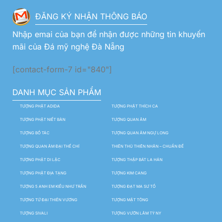
ĐĂNG KÝ NHẬN THÔNG BÁO
Nhập emai của bạn để nhận được những tin khuyến
mãi của Đá mỹ nghệ Đà Nẵng
[contact-form-7 id="840"]
DANH MỤC SẢN PHẨM
TƯỢNG PHẬT ADIDA
TƯỢNG PHẬT THÍCH CA
TƯỢNG PHẬT NIẾT BÀN
TƯỢNG QUAN ÂM
TƯỢNG BỒ TÁC
TƯỢNG QUAN ÂM NGỰ LONG
TƯỢNG QUAN ÂM ĐẠI THẾ CHÍ
THIÊN THỦ THIÊN NHÃN – CHUẨN ĐỀ
TƯỢNG PHẬT DI LẶC
TƯỢNG THẬP BÁT LA HÁN
TƯỢNG PHẬT ĐỊA TẠNG
TƯỢNG KIM CANG
TƯỢNG 5 ANH EM KIỀU NHƯ TRẦN
TƯỢNG ĐẠT MA SƯ TỔ
TƯỢNG TỨ ĐẠI THIÊN VƯƠNG
TƯỢNG MẬT TÔNG
TƯỢNG SIVALI
TƯỢNG VƯỜN LÂM TỲ NY