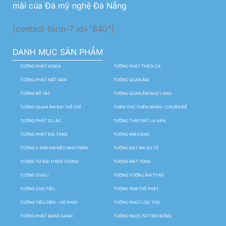
mãi của Đá mỹ nghệ Đà Nẵng
[contact-form-7 id="840"]
DANH MỤC SẢN PHẨM
TƯỢNG PHẬT ADIDA
TƯỢNG PHẬT THÍCH CA
TƯỢNG PHẬT NIẾT BÀN
TƯỢNG QUAN ÂM
TƯỢNG BỒ TÁC
TƯỢNG QUAN ÂM NGỰ LONG
TƯỢNG QUAN ÂM ĐẠI THẾ CHÍ
THIÊN THỦ THIÊN NHÃN – CHUẨN ĐỀ
TƯỢNG PHẬT DI LẶC
TƯỢNG THẬP BÁT LA HÁN
TƯỢNG PHẬT ĐỊA TẠNG
TƯỢNG KIM CANG
TƯỢNG 5 ANH EM KIỀU NHƯ TRẦN
TƯỢNG ĐẠT MA SƯ TỔ
TƯỢNG TỨ ĐẠI THIÊN VƯƠNG
TƯỢNG MẬT TÔNG
TƯỢNG SIVALI
TƯỢNG VƯỜN LÂM TỲ NY
TƯỢNG CHÚ TIỂU
TƯỢNG TAM THẾ PHẬT
TƯỢNG TIÊU DIỆN – HỘ PHÁP
TƯỢNG PHÚC LỘC THỌ
TƯỢNG PHẬT ĐẢNG SANH
TƯỢNG NGỌC NỮ TIÊN ĐỒNG