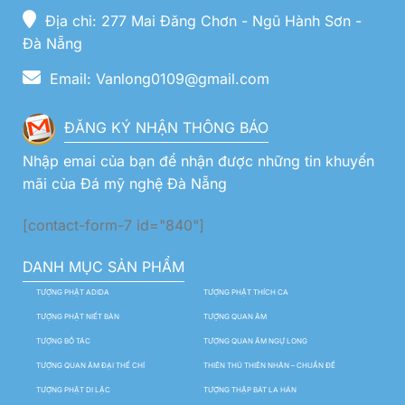
Địa chỉ: 277 Mai Đăng Chơn - Ngũ Hành Sơn -
Đà Nẵng
Email: Vanlong0109@gmail.com
ĐĂNG KÝ NHẬN THÔNG BÁO
Nhập emai của bạn để nhận được những tin khuyến
mãi của Đá mỹ nghệ Đà Nẵng
[contact-form-7 id="840"]
DANH MỤC SẢN PHẨM
TƯỢNG PHẬT ADIDA
TƯỢNG PHẬT THÍCH CA
TƯỢNG PHẬT NIẾT BÀN
TƯỢNG QUAN ÂM
TƯỢNG BỒ TÁC
TƯỢNG QUAN ÂM NGỰ LONG
TƯỢNG QUAN ÂM ĐẠI THẾ CHÍ
THIÊN THỦ THIÊN NHÃN – CHUẨN ĐỀ
TƯỢNG PHẬT DI LẶC
TƯỢNG THẬP BÁT LA HÁN