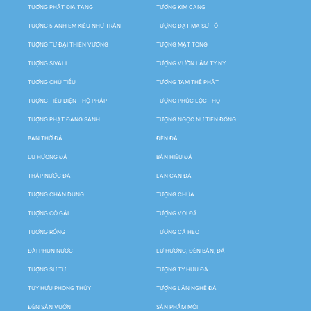
TƯỢNG PHẬT ĐỊA TẠNG
TƯỢNG KIM CANG
TƯỢNG 5 ANH EM KIỀU NHƯ TRẦN
TƯỢNG ĐẠT MA SƯ TỔ
TƯỢNG TỨ ĐẠI THIÊN VƯƠNG
TƯỢNG MẬT TÔNG
TƯỢNG SIVALI
TƯỢNG VƯỜN LÂM TỲ NY
TƯỢNG CHÚ TIỂU
TƯỢNG TAM THẾ PHẬT
TƯỢNG TIÊU DIỆN – HỘ PHÁP
TƯỢNG PHÚC LỘC THỌ
TƯỢNG PHẬT ĐẢNG SANH
TƯỢNG NGỌC NỮ TIÊN ĐỒNG
BÀN THỜ ĐÁ
ĐÈN ĐÁ
LƯ HƯƠNG ĐÁ
BẢN HIỆU ĐÁ
THÁP NƯỚC ĐÁ
LAN CAN ĐÁ
TƯỢNG CHÂN DUNG
TƯỢNG CHÚA
TƯỢNG CÔ GÁI
TƯỢNG VOI ĐÁ
TƯỢNG RỒNG
TƯỢNG CÁ HEO
ĐÀI PHUN NƯỚC
LƯ HƯƠNG, ĐÈN BÀN, ĐÁ
TƯỢNG SƯ TỬ
TƯỢNG TỲ HƯU ĐÁ
TÙY HƯU PHONG THỦY
TƯỢNG LÂN NGHÊ ĐÁ
ĐÈN SÂN VƯỜN
SẢN PHẨM MỚI