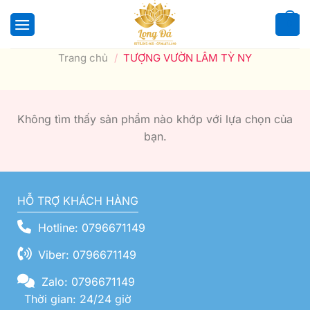
Bỏ
qua
0
nội
Trang chủ
/
TƯỢNG VƯỜN LÂM TỲ NY
dung
Không tìm thấy sản phẩm nào khớp với lựa chọn của
bạn.
HỖ TRỢ KHÁCH HÀNG
Hotline: 0796671149
Viber: 0796671149
Zalo: 0796671149
Thời gian: 24/24 giờ