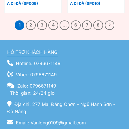
A DI ĐÀ (SP009)
A DI ĐÀ (SP010)
1
2
3
4
…
6
7
8
HỖ TRỢ KHÁCH HÀNG
Hotline: 0796671149
Viber: 0796671149
Zalo: 0796671149
Thời gian: 24/24 giờ
Địa chỉ: 277 Mai Đăng Chơn - Ngũ Hành Sơn -
Đà Nẵng
Email: Vanlong0109@gmail.com