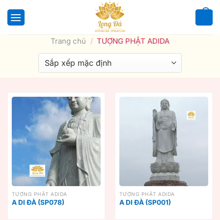
Bỏ
qua
0
nội
Trang chủ
/
TƯỢNG PHẬT ADIDA
dung
TƯỢNG PHẬT ADIDA
TƯỢNG PHẬT ADIDA
A DI ĐÀ (SP078)
A DI ĐÀ (SP001)