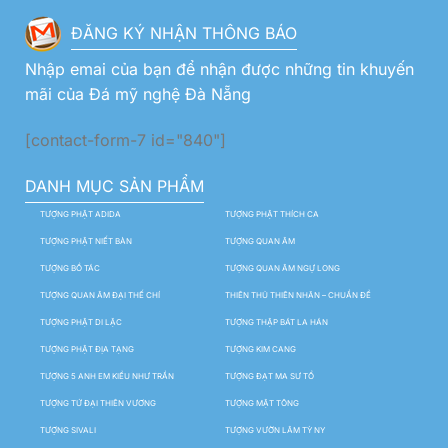
ĐĂNG KÝ NHẬN THÔNG BÁO
Nhập emai của bạn để nhận được những tin khuyến
mãi của Đá mỹ nghệ Đà Nẵng
[contact-form-7 id="840"]
DANH MỤC SẢN PHẨM
TƯỢNG PHẬT ADIDA
TƯỢNG PHẬT THÍCH CA
TƯỢNG PHẬT NIẾT BÀN
TƯỢNG QUAN ÂM
TƯỢNG BỒ TÁC
TƯỢNG QUAN ÂM NGỰ LONG
TƯỢNG QUAN ÂM ĐẠI THẾ CHÍ
THIÊN THỦ THIÊN NHÃN – CHUẨN ĐỀ
TƯỢNG PHẬT DI LẶC
TƯỢNG THẬP BÁT LA HÁN
TƯỢNG PHẬT ĐỊA TẠNG
TƯỢNG KIM CANG
TƯỢNG 5 ANH EM KIỀU NHƯ TRẦN
TƯỢNG ĐẠT MA SƯ TỔ
TƯỢNG TỨ ĐẠI THIÊN VƯƠNG
TƯỢNG MẬT TÔNG
TƯỢNG SIVALI
TƯỢNG VƯỜN LÂM TỲ NY