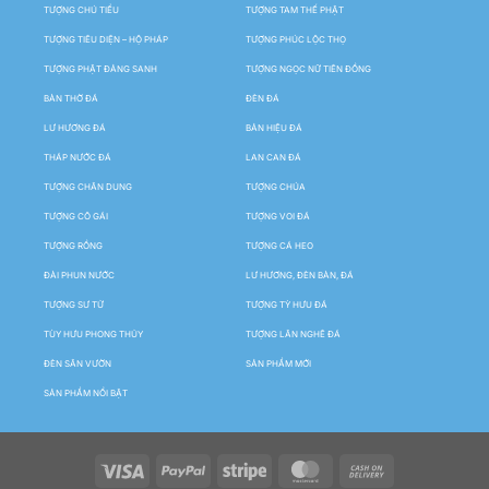
TƯỢNG CHÚ TIỂU
TƯỢNG TAM THẾ PHẬT
TƯỢNG TIÊU DIỆN – HỘ PHÁP
TƯỢNG PHÚC LỘC THỌ
TƯỢNG PHẬT ĐẢNG SANH
TƯỢNG NGỌC NỮ TIÊN ĐỒNG
BÀN THỜ ĐÁ
ĐÈN ĐÁ
LƯ HƯƠNG ĐÁ
BẢN HIỆU ĐÁ
THÁP NƯỚC ĐÁ
LAN CAN ĐÁ
TƯỢNG CHÂN DUNG
TƯỢNG CHÚA
TƯỢNG CÔ GÁI
TƯỢNG VOI ĐÁ
TƯỢNG RỒNG
TƯỢNG CÁ HEO
ĐÀI PHUN NƯỚC
LƯ HƯƠNG, ĐÈN BÀN, ĐÁ
TƯỢNG SƯ TỬ
TƯỢNG TỲ HƯU ĐÁ
TÙY HƯU PHONG THỦY
TƯỢNG LÂN NGHÊ ĐÁ
ĐÈN SÂN VƯỜN
SẢN PHẨM MỚI
SẢN PHẨM NỔI BẬT