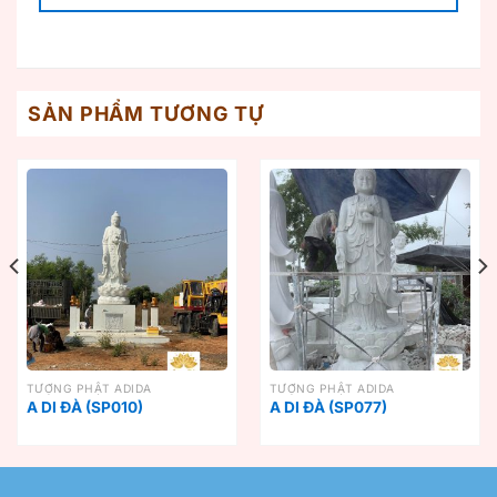
SẢN PHẨM TƯƠNG TỰ
TƯỢNG PHẬT ADIDA
TƯỢNG PHẬT ADIDA
A DI ĐÀ (SP010)
A DI ĐÀ (SP077)