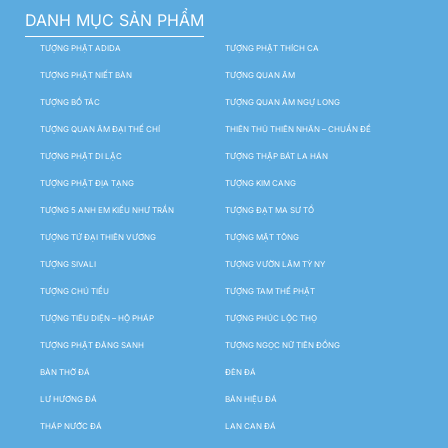
DANH MỤC SẢN PHẨM
TƯỢNG PHẬT ADIDA
TƯỢNG PHẬT THÍCH CA
TƯỢNG PHẬT NIẾT BÀN
TƯỢNG QUAN ÂM
TƯỢNG BỒ TÁC
TƯỢNG QUAN ÂM NGỰ LONG
TƯỢNG QUAN ÂM ĐẠI THẾ CHÍ
THIÊN THỦ THIÊN NHÃN – CHUẨN ĐỀ
TƯỢNG PHẬT DI LẶC
TƯỢNG THẬP BÁT LA HÁN
TƯỢNG PHẬT ĐỊA TẠNG
TƯỢNG KIM CANG
TƯỢNG 5 ANH EM KIỀU NHƯ TRẦN
TƯỢNG ĐẠT MA SƯ TỔ
TƯỢNG TỨ ĐẠI THIÊN VƯƠNG
TƯỢNG MẬT TÔNG
TƯỢNG SIVALI
TƯỢNG VƯỜN LÂM TỲ NY
TƯỢNG CHÚ TIỂU
TƯỢNG TAM THẾ PHẬT
TƯỢNG TIÊU DIỆN – HỘ PHÁP
TƯỢNG PHÚC LỘC THỌ
TƯỢNG PHẬT ĐẢNG SANH
TƯỢNG NGỌC NỮ TIÊN ĐỒNG
BÀN THỜ ĐÁ
ĐÈN ĐÁ
LƯ HƯƠNG ĐÁ
BẢN HIỆU ĐÁ
THÁP NƯỚC ĐÁ
LAN CAN ĐÁ