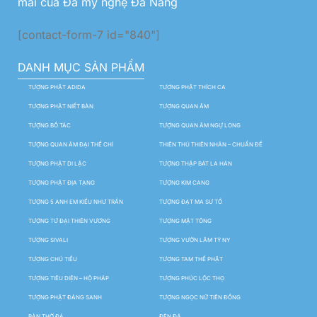
mãi của Đá mỹ nghệ Đà Nẵng
[contact-form-7 id="840"]
DANH MỤC SẢN PHẨM
TƯỢNG PHẬT ADIDA
TƯỢNG PHẬT THÍCH CA
TƯỢNG PHẬT NIẾT BÀN
TƯỢNG QUAN ÂM
TƯỢNG BỒ TÁC
TƯỢNG QUAN ÂM NGỰ LONG
TƯỢNG QUAN ÂM ĐẠI THẾ CHÍ
THIÊN THỦ THIÊN NHÃN – CHUẨN ĐỀ
TƯỢNG PHẬT DI LẶC
TƯỢNG THẬP BÁT LA HÁN
TƯỢNG PHẬT ĐỊA TẠNG
TƯỢNG KIM CANG
TƯỢNG 5 ANH EM KIỀU NHƯ TRẦN
TƯỢNG ĐẠT MA SƯ TỔ
TƯỢNG TỨ ĐẠI THIÊN VƯƠNG
TƯỢNG MẬT TÔNG
TƯỢNG SIVALI
TƯỢNG VƯỜN LÂM TỲ NY
TƯỢNG CHÚ TIỂU
TƯỢNG TAM THẾ PHẬT
TƯỢNG TIÊU DIỆN – HỘ PHÁP
TƯỢNG PHÚC LỘC THỌ
TƯỢNG PHẬT ĐẢNG SANH
TƯỢNG NGỌC NỮ TIÊN ĐỒNG
BÀN THỜ ĐÁ
ĐÈN ĐÁ