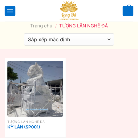
Bỏ
qua
0
nội
Trang chủ
/
TƯỢNG LÂN NGHÊ ĐÁ
dung
TƯỢNG LÂN NGHÊ ĐÁ
KỲ LÂN (SP001)