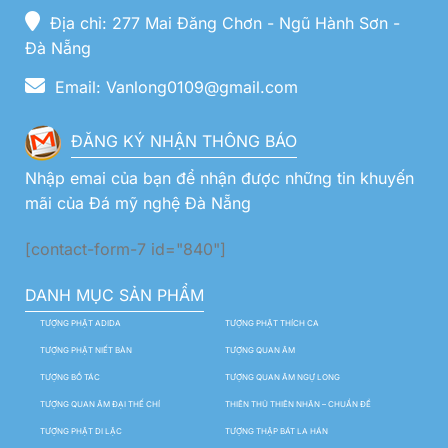
Địa chỉ: 277 Mai Đăng Chơn - Ngũ Hành Sơn -
Đà Nẵng
Email: Vanlong0109@gmail.com
ĐĂNG KÝ NHẬN THÔNG BÁO
Nhập emai của bạn để nhận được những tin khuyến
mãi của Đá mỹ nghệ Đà Nẵng
[contact-form-7 id="840"]
DANH MỤC SẢN PHẨM
TƯỢNG PHẬT ADIDA
TƯỢNG PHẬT THÍCH CA
TƯỢNG PHẬT NIẾT BÀN
TƯỢNG QUAN ÂM
TƯỢNG BỒ TÁC
TƯỢNG QUAN ÂM NGỰ LONG
TƯỢNG QUAN ÂM ĐẠI THẾ CHÍ
THIÊN THỦ THIÊN NHÃN – CHUẨN ĐỀ
TƯỢNG PHẬT DI LẶC
TƯỢNG THẬP BÁT LA HÁN