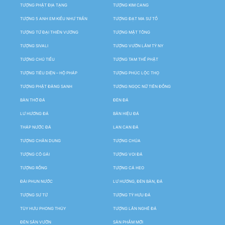
TƯỢNG PHẬT ĐỊA TẠNG
TƯỢNG KIM CANG
TƯỢNG 5 ANH EM KIỀU NHƯ TRẦN
TƯỢNG ĐẠT MA SƯ TỔ
TƯỢNG TỨ ĐẠI THIÊN VƯƠNG
TƯỢNG MẬT TÔNG
TƯỢNG SIVALI
TƯỢNG VƯỜN LÂM TỲ NY
TƯỢNG CHÚ TIỂU
TƯỢNG TAM THẾ PHẬT
TƯỢNG TIÊU DIỆN – HỘ PHÁP
TƯỢNG PHÚC LỘC THỌ
TƯỢNG PHẬT ĐẢNG SANH
TƯỢNG NGỌC NỮ TIÊN ĐỒNG
BÀN THỜ ĐÁ
ĐÈN ĐÁ
LƯ HƯƠNG ĐÁ
BẢN HIỆU ĐÁ
THÁP NƯỚC ĐÁ
LAN CAN ĐÁ
TƯỢNG CHÂN DUNG
TƯỢNG CHÚA
TƯỢNG CÔ GÁI
TƯỢNG VOI ĐÁ
TƯỢNG RỒNG
TƯỢNG CÁ HEO
ĐÀI PHUN NƯỚC
LƯ HƯƠNG, ĐÈN BÀN, ĐÁ
TƯỢNG SƯ TỬ
TƯỢNG TỲ HƯU ĐÁ
TÙY HƯU PHONG THỦY
TƯỢNG LÂN NGHÊ ĐÁ
ĐÈN SÂN VƯỜN
SẢN PHẨM MỚI