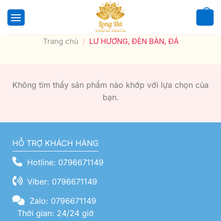
Bỏ
qua
0
nội
Trang chủ
/
LƯ HƯƠNG, ĐÈN BÀN, ĐÁ
dung
Không tìm thấy sản phẩm nào khớp với lựa chọn của
bạn.
HỖ TRỢ KHÁCH HÀNG
Hotline: 0796671149
Viber: 0796671149
Zalo: 0796671149
Thời gian: 24/24 giờ