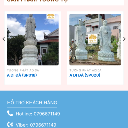
TƯỢNG PHẬT ADIDA
TƯỢNG PHẬT ADIDA
A DI ĐÀ (SP018)
A DI ĐÀ (SP020)
HỖ TRỢ KHÁCH HÀNG
Hotline: 0796671149
Viber: 0796671149