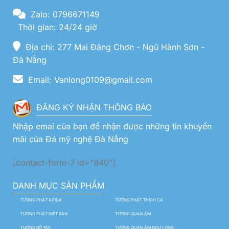
Zalo: 0796671149
Thời gian: 24/24 giờ
Địa chỉ: 277 Mai Đăng Chơn - Ngũ Hành Sơn -
Đà Nẵng
Email: Vanlong0109@gmail.com
ĐĂNG KÝ NHẬN THÔNG BÁO
Nhập emai của bạn để nhận được những tin khuyến
mãi của Đá mỹ nghệ Đà Nẵng
[contact-form-7 id="840"]
DANH MỤC SẢN PHẨM
TƯỢNG PHẬT ADIDA
TƯỢNG PHẬT THÍCH CA
TƯỢNG PHẬT NIẾT BÀN
TƯỢNG QUAN ÂM
TƯỢNG BỒ TÁC
TƯỢNG QUAN ÂM NGỰ LONG