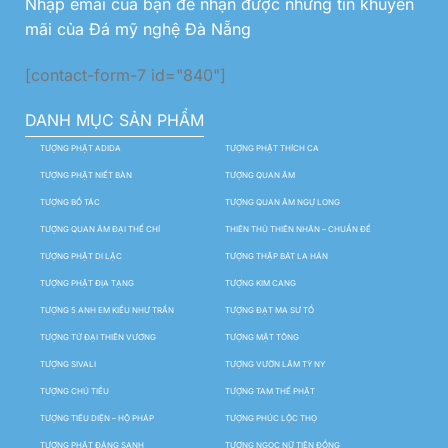
Nhập emai của bạn để nhận được những tin khuyến
mãi của Đá mỹ nghệ Đà Nẵng
[contact-form-7 id="840"]
DANH MỤC SẢN PHẨM
TƯỢNG PHẬT ADIDA
TƯỢNG PHẬT THÍCH CA
TƯỢNG PHẬT NIẾT BÀN
TƯỢNG QUAN ÂM
TƯỢNG BỒ TÁC
TƯỢNG QUAN ÂM NGỰ LONG
TƯỢNG QUAN ÂM ĐẠI THẾ CHÍ
THIÊN THỦ THIÊN NHÃN – CHUẨN ĐỀ
TƯỢNG PHẬT DI LẶC
TƯỢNG THẬP BÁT LA HÁN
TƯỢNG PHẬT ĐỊA TẠNG
TƯỢNG KIM CANG
TƯỢNG 5 ANH EM KIỀU NHƯ TRẦN
TƯỢNG ĐẠT MA SƯ TỔ
TƯỢNG TỨ ĐẠI THIÊN VƯƠNG
TƯỢNG MẬT TÔNG
TƯỢNG SIVALI
TƯỢNG VƯỜN LÂM TỲ NY
TƯỢNG CHÚ TIỂU
TƯỢNG TAM THẾ PHẬT
TƯỢNG TIÊU DIỆN – HỘ PHÁP
TƯỢNG PHÚC LỘC THỌ
TƯỢNG PHẬT ĐẢNG SANH
TƯỢNG NGỌC NỮ TIÊN ĐỒNG