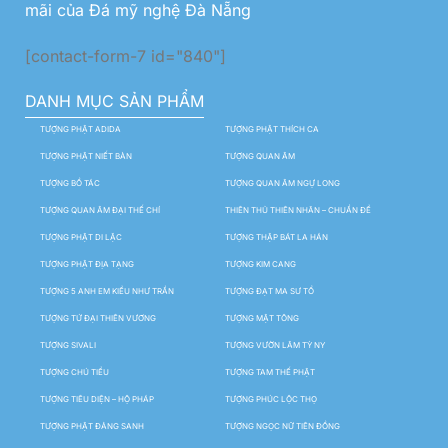
mãi của Đá mỹ nghệ Đà Nẵng
[contact-form-7 id="840"]
DANH MỤC SẢN PHẨM
TƯỢNG PHẬT ADIDA
TƯỢNG PHẬT THÍCH CA
TƯỢNG PHẬT NIẾT BÀN
TƯỢNG QUAN ÂM
TƯỢNG BỒ TÁC
TƯỢNG QUAN ÂM NGỰ LONG
TƯỢNG QUAN ÂM ĐẠI THẾ CHÍ
THIÊN THỦ THIÊN NHÃN – CHUẨN ĐỀ
TƯỢNG PHẬT DI LẶC
TƯỢNG THẬP BÁT LA HÁN
TƯỢNG PHẬT ĐỊA TẠNG
TƯỢNG KIM CANG
TƯỢNG 5 ANH EM KIỀU NHƯ TRẦN
TƯỢNG ĐẠT MA SƯ TỔ
TƯỢNG TỨ ĐẠI THIÊN VƯƠNG
TƯỢNG MẬT TÔNG
TƯỢNG SIVALI
TƯỢNG VƯỜN LÂM TỲ NY
TƯỢNG CHÚ TIỂU
TƯỢNG TAM THẾ PHẬT
TƯỢNG TIÊU DIỆN – HỘ PHÁP
TƯỢNG PHÚC LỘC THỌ
TƯỢNG PHẬT ĐẢNG SANH
TƯỢNG NGỌC NỮ TIÊN ĐỒNG