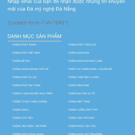
Nhập emai của bạn để nhận được những tin khuyến
mãi của Đá mỹ nghệ Đà Nẵng
[contact-form-7 id="840"]
DANH MỤC SẢN PHẨM
TƯỢNG PHẬT ADIDA
TƯỢNG PHẬT THÍCH CA
TƯỢNG PHẬT NIẾT BÀN
TƯỢNG QUAN ÂM
TƯỢNG BỒ TÁC
TƯỢNG QUAN ÂM NGỰ LONG
TƯỢNG QUAN ÂM ĐẠI THẾ CHÍ
THIÊN THỦ THIÊN NHÃN – CHUẨN ĐỀ
TƯỢNG PHẬT DI LẶC
TƯỢNG THẬP BÁT LA HÁN
TƯỢNG PHẬT ĐỊA TẠNG
TƯỢNG KIM CANG
TƯỢNG 5 ANH EM KIỀU NHƯ TRẦN
TƯỢNG ĐẠT MA SƯ TỔ
TƯỢNG TỨ ĐẠI THIÊN VƯƠNG
TƯỢNG MẬT TÔNG
TƯỢNG SIVALI
TƯỢNG VƯỜN LÂM TỲ NY
TƯỢNG CHÚ TIỂU
TƯỢNG TAM THẾ PHẬT
TƯỢNG TIÊU DIỆN – HỘ PHÁP
TƯỢNG PHÚC LỘC THỌ
TƯỢNG PHẬT ĐẢNG SANH
TƯỢNG NGỌC NỮ TIÊN ĐỒNG