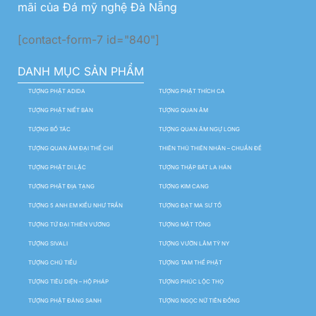
mãi của Đá mỹ nghệ Đà Nẵng
[contact-form-7 id="840"]
DANH MỤC SẢN PHẨM
TƯỢNG PHẬT ADIDA
TƯỢNG PHẬT THÍCH CA
TƯỢNG PHẬT NIẾT BÀN
TƯỢNG QUAN ÂM
TƯỢNG BỒ TÁC
TƯỢNG QUAN ÂM NGỰ LONG
TƯỢNG QUAN ÂM ĐẠI THẾ CHÍ
THIÊN THỦ THIÊN NHÃN – CHUẨN ĐỀ
TƯỢNG PHẬT DI LẶC
TƯỢNG THẬP BÁT LA HÁN
TƯỢNG PHẬT ĐỊA TẠNG
TƯỢNG KIM CANG
TƯỢNG 5 ANH EM KIỀU NHƯ TRẦN
TƯỢNG ĐẠT MA SƯ TỔ
TƯỢNG TỨ ĐẠI THIÊN VƯƠNG
TƯỢNG MẬT TÔNG
TƯỢNG SIVALI
TƯỢNG VƯỜN LÂM TỲ NY
TƯỢNG CHÚ TIỂU
TƯỢNG TAM THẾ PHẬT
TƯỢNG TIÊU DIỆN – HỘ PHÁP
TƯỢNG PHÚC LỘC THỌ
TƯỢNG PHẬT ĐẢNG SANH
TƯỢNG NGỌC NỮ TIÊN ĐỒNG