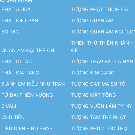
ỤC SẢN PHẨM
 PHẬT ADIDA
TƯỢNG PHẬT THÍCH CA
PHẬT NIẾT BÀN
TƯỢNG QUAN ÂM
 BỒ TÁC
TƯỢNG QUAN ÂM NGỰ LO
THIÊN THỦ THIÊN NHÃN –
QUAN ÂM ĐẠI THẾ CHÍ
ĐỀ
PHẬT DI LẶC
TƯỢNG THẬP BÁT LA HÁN
 PHẬT ĐỊA TẠNG
TƯỢNG KIM CANG
5 ANH EM KIỀU NHƯ TRẦN
TƯỢNG ĐẠT MA SƯ TỔ
TỨ ĐẠI THIÊN VƯƠNG
TƯỢNG MẬT TÔNG
SIVALI
TƯỢNG VƯỜN LÂM TỲ NY
 CHÚ TIỂU
TƯỢNG TAM THẾ PHẬT
TIÊU DIỆN – HỘ PHÁP
TƯỢNG PHÚC LỘC THỌ