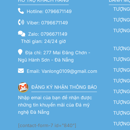
HỖ TRỢ KHÁCH HÀNG
DANH M
TƯỢNG
Hotline: 0796671149
TƯỢNG 
Viber: 0796671149
TƯỢNG
Zalo: 0796671149
Thời gian: 24/24 giờ
TƯỢNG 
Địa chỉ: 277 Mai Đăng Chơn -
TƯỢNG 
Ngũ Hành Sơn - Đà Nẵng
TƯỢNG
Email: Vanlong0109@gmail.com
TƯỢNG 
ĐĂNG KÝ NHẬN THÔNG BÁO
TƯỢNG 
Nhập emai của bạn để nhận được
TƯỢNG 
những tin khuyến mãi của Đá mỹ
nghệ Đà Nẵng
TƯỢNG
TƯỢNG 
[contact-form-7 id="840"]