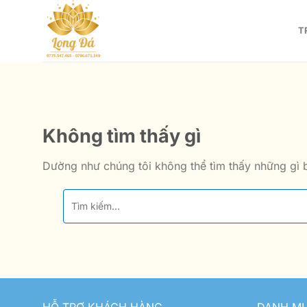
Bỏ
qua
T
nội
dung
Không tìm thấy gì
Dường như chúng tôi không thể tìm thấy những gì b