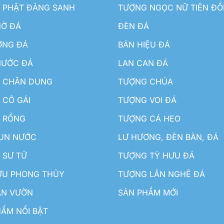
 PHẬT ĐẢNG SANH
TƯỢNG NGỌC NỮ TIÊN Đ
HỜ ĐÁ
ĐÈN ĐÁ
ƠNG ĐÁ
BẢN HIỆU ĐÁ
NƯỚC ĐÁ
LAN CAN ĐÁ
 CHÂN DUNG
TƯỢNG CHÚA
 CÔ GÁI
TƯỢNG VOI ĐÁ
 RỒNG
TƯỢNG CÁ HEO
HUN NƯỚC
LƯ HƯƠNG, ĐÈN BÀN, ĐÁ
 SƯ TỬ
TƯỢNG TỲ HƯU ĐÁ
ƯU PHONG THỦY
TƯỢNG LÂN NGHÊ ĐÁ
ÂN VƯỜN
SẢN PHẨM MỚI
ẨM NỔI BẬT