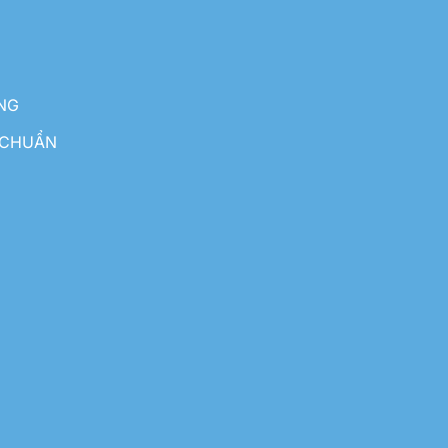
NG
 CHUẨN