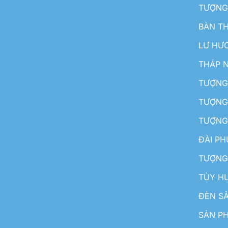
TƯỢNG
BÀN T
LƯ HƯ
THÁP 
TƯỢNG
TƯỢNG
TƯỢNG
ĐÀI P
TƯỢNG
TÙY H
ĐÈN S
SẢN PH