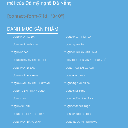
mãi của Đá mỹ nghệ Đà Nẵng
[contact-form-7 id="840"]
DANH MỤC SẢN PHẨM
TƯỢNG PHẬT ADIDA
TƯỢNG PHẬT THÍCH CA
TƯỢNG PHẬT NIẾT BÀN
TƯỢNG QUAN ÂM
TƯỢNG BỒ TÁC
TƯỢNG QUAN ÂM NGỰ LONG
TƯỢNG QUAN ÂM ĐẠI THẾ CHÍ
THIÊN THỦ THIÊN NHÃN – CHUẨN ĐỀ
TƯỢNG PHẬT DI LẶC
TƯỢNG THẬP BÁT LA HÁN
TƯỢNG PHẬT ĐỊA TẠNG
TƯỢNG KIM CANG
TƯỢNG 5 ANH EM KIỀU NHƯ TRẦN
TƯỢNG ĐẠT MA SƯ TỔ
TƯỢNG TỨ ĐẠI THIÊN VƯƠNG
TƯỢNG MẬT TÔNG
TƯỢNG SIVALI
TƯỢNG VƯỜN LÂM TỲ NY
TƯỢNG CHÚ TIỂU
TƯỢNG TAM THẾ PHẬT
TƯỢNG TIÊU DIỆN – HỘ PHÁP
TƯỢNG PHÚC LỘC THỌ
TƯỢNG PHẬT ĐẢNG SANH
TƯỢNG NGỌC NỮ TIÊN ĐỒNG