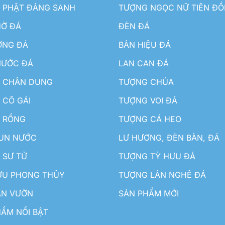
 PHẬT ĐẢNG SANH
TƯỢNG NGỌC NỮ TIÊN Đ
HỜ ĐÁ
ĐÈN ĐÁ
ƠNG ĐÁ
BẢN HIỆU ĐÁ
NƯỚC ĐÁ
LAN CAN ĐÁ
 CHÂN DUNG
TƯỢNG CHÚA
 CÔ GÁI
TƯỢNG VOI ĐÁ
 RỒNG
TƯỢNG CÁ HEO
HUN NƯỚC
LƯ HƯƠNG, ĐÈN BÀN, ĐÁ
 SƯ TỬ
TƯỢNG TỲ HƯU ĐÁ
ƯU PHONG THỦY
TƯỢNG LÂN NGHÊ ĐÁ
ÂN VƯỜN
SẢN PHẨM MỚI
ẨM NỔI BẬT