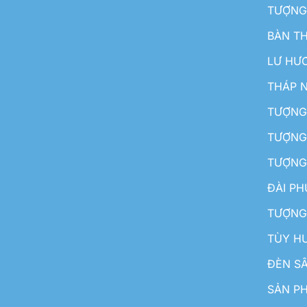
TƯỢNG
BÀN T
LƯ HƯ
THÁP 
TƯỢNG
TƯỢNG
TƯỢNG
ĐÀI P
TƯỢNG
TÙY H
ĐÈN S
SẢN PH