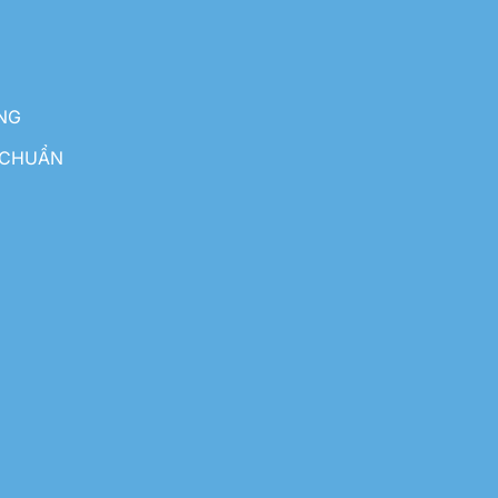
NG
 CHUẨN