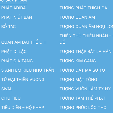
ỤC SẢN PHẨM
 PHẬT ADIDA
TƯỢNG PHẬT THÍCH CA
PHẬT NIẾT BÀN
TƯỢNG QUAN ÂM
 BỒ TÁC
TƯỢNG QUAN ÂM NGỰ LO
THIÊN THỦ THIÊN NHÃN –
QUAN ÂM ĐẠI THẾ CHÍ
ĐỀ
PHẬT DI LẶC
TƯỢNG THẬP BÁT LA HÁN
 PHẬT ĐỊA TẠNG
TƯỢNG KIM CANG
5 ANH EM KIỀU NHƯ TRẦN
TƯỢNG ĐẠT MA SƯ TỔ
TỨ ĐẠI THIÊN VƯƠNG
TƯỢNG MẬT TÔNG
SIVALI
TƯỢNG VƯỜN LÂM TỲ NY
 CHÚ TIỂU
TƯỢNG TAM THẾ PHẬT
TIÊU DIỆN – HỘ PHÁP
TƯỢNG PHÚC LỘC THỌ