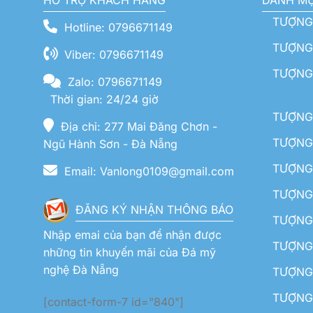
HỖ TRỢ KHÁCH HÀNG
DANH M
TƯỢNG
Hotline: 0796671149
TƯỢNG 
Viber: 0796671149
TƯỢNG
Zalo: 0796671149
Thời gian: 24/24 giờ
TƯỢNG 
Địa chỉ: 277 Mai Đăng Chơn -
TƯỢNG 
Ngũ Hành Sơn - Đà Nẵng
TƯỢNG
Email: Vanlong0109@gmail.com
TƯỢNG 
ĐĂNG KÝ NHẬN THÔNG BÁO
TƯỢNG 
Nhập emai của bạn để nhận được
TƯỢNG 
những tin khuyến mãi của Đá mỹ
nghệ Đà Nẵng
TƯỢNG
TƯỢNG 
[contact-form-7 id="840"]