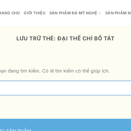
RANG CHỦ
GIỚI THIỆU
SẢN PHẨM ĐÁ MỸ NGHỆ
SẢN PHẨM N
LƯU TRỮ THẺ:
ĐẠI THẾ CHÍ BỒ TÁT
ạn đang tìm kiếm. Có lẽ tìm kiếm có thể giúp ích.