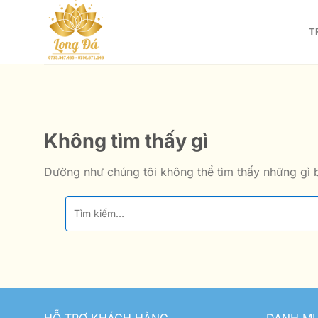
Bỏ
qua
T
nội
dung
Không tìm thấy gì
Dường như chúng tôi không thể tìm thấy những gì b