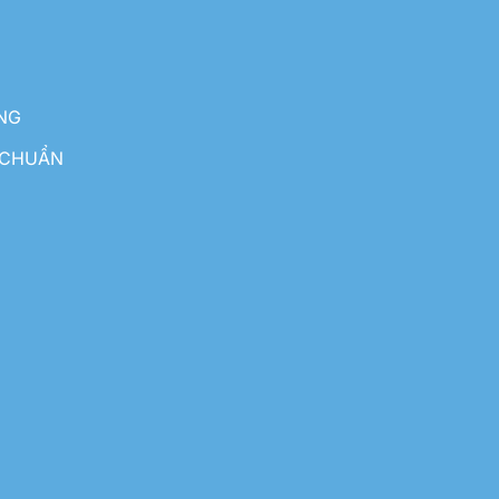
NG
 CHUẨN