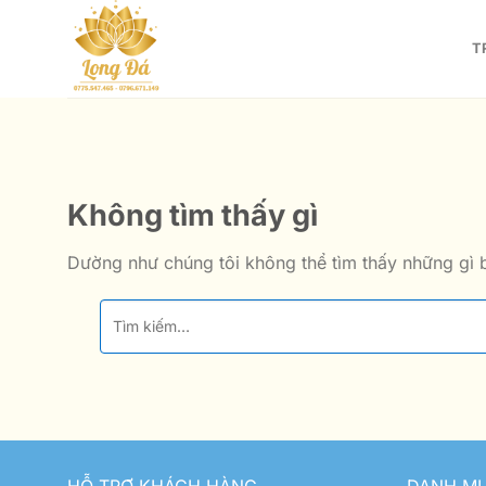
Bỏ
qua
T
nội
dung
Không tìm thấy gì
Dường như chúng tôi không thể tìm thấy những gì b