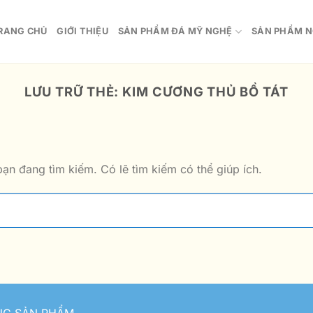
RANG CHỦ
GIỚI THIỆU
SẢN PHẨM ĐÁ MỸ NGHỆ
SẢN PHẨM N
LƯU TRỮ THẺ:
KIM CƯƠNG THỦ BỒ TÁT
ạn đang tìm kiếm. Có lẽ tìm kiếm có thể giúp ích.