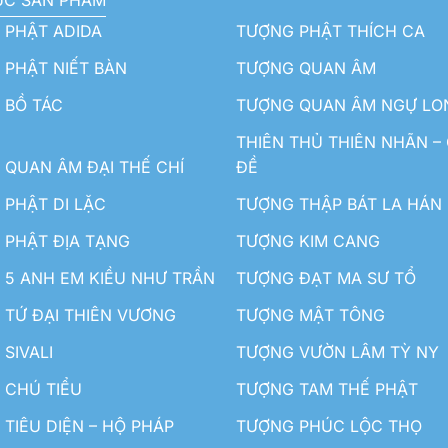
ỤC SẢN PHẨM
 PHẬT ADIDA
TƯỢNG PHẬT THÍCH CA
PHẬT NIẾT BÀN
TƯỢNG QUAN ÂM
 BỒ TÁC
TƯỢNG QUAN ÂM NGỰ LO
THIÊN THỦ THIÊN NHÃN –
QUAN ÂM ĐẠI THẾ CHÍ
ĐỀ
PHẬT DI LẶC
TƯỢNG THẬP BÁT LA HÁN
 PHẬT ĐỊA TẠNG
TƯỢNG KIM CANG
5 ANH EM KIỀU NHƯ TRẦN
TƯỢNG ĐẠT MA SƯ TỔ
TỨ ĐẠI THIÊN VƯƠNG
TƯỢNG MẬT TÔNG
SIVALI
TƯỢNG VƯỜN LÂM TỲ NY
 CHÚ TIỂU
TƯỢNG TAM THẾ PHẬT
TIÊU DIỆN – HỘ PHÁP
TƯỢNG PHÚC LỘC THỌ