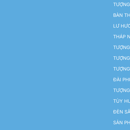
TƯỢNG
BÀN T
LƯ HƯ
THÁP 
TƯỢNG
TƯỢNG
TƯỢNG
ĐÀI P
TƯỢNG
TÙY H
ĐÈN S
SẢN PH