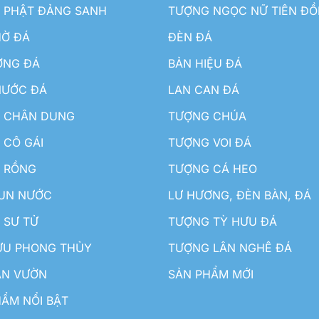
 PHẬT ĐẢNG SANH
TƯỢNG NGỌC NỮ TIÊN Đ
HỜ ĐÁ
ĐÈN ĐÁ
ƠNG ĐÁ
BẢN HIỆU ĐÁ
NƯỚC ĐÁ
LAN CAN ĐÁ
 CHÂN DUNG
TƯỢNG CHÚA
 CÔ GÁI
TƯỢNG VOI ĐÁ
 RỒNG
TƯỢNG CÁ HEO
HUN NƯỚC
LƯ HƯƠNG, ĐÈN BÀN, ĐÁ
 SƯ TỬ
TƯỢNG TỲ HƯU ĐÁ
ƯU PHONG THỦY
TƯỢNG LÂN NGHÊ ĐÁ
ÂN VƯỜN
SẢN PHẨM MỚI
ẨM NỔI BẬT