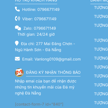
HỖ TRỢ KHÁCH HÀNG
DANH M
TƯỢNG
Hotline: 0796671149
TƯỢNG 
Viber: 0796671149
TƯỢNG
Zalo: 0796671149
Thời gian: 24/24 giờ
TƯỢNG 
Địa chỉ: 277 Mai Đăng Chơn -
TƯỢNG 
Ngũ Hành Sơn - Đà Nẵng
TƯỢNG
Email: Vanlong0109@gmail.com
TƯỢNG 
ĐĂNG KÝ NHẬN THÔNG BÁO
TƯỢNG 
Nhập emai của bạn để nhận được
TƯỢNG 
những tin khuyến mãi của Đá mỹ
nghệ Đà Nẵng
TƯỢNG
TƯỢNG 
[contact-form-7 id="840"]