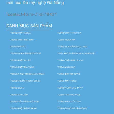
mãi của Đá mỹ nghệ Đà Nẵng
[contact-form-7 id="840"]
DANH MỤC SẢN PHẨM
TƯỢNG PHẬT ADIDA
TƯỢNG PHẬT THÍCH CA
TƯỢNG PHẬT NIẾT BÀN
TƯỢNG QUAN ÂM
TƯỢNG BỒ TÁC
TƯỢNG QUAN ÂM NGỰ LONG
TƯỢNG QUAN ÂM ĐẠI THẾ CHÍ
THIÊN THỦ THIÊN NHÃN – CHUẨN ĐỀ
TƯỢNG PHẬT DI LẶC
TƯỢNG THẬP BÁT LA HÁN
TƯỢNG PHẬT ĐỊA TẠNG
TƯỢNG KIM CANG
TƯỢNG 5 ANH EM KIỀU NHƯ TRẦN
TƯỢNG ĐẠT MA SƯ TỔ
TƯỢNG TỨ ĐẠI THIÊN VƯƠNG
TƯỢNG MẬT TÔNG
TƯỢNG SIVALI
TƯỢNG VƯỜN LÂM TỲ NY
TƯỢNG CHÚ TIỂU
TƯỢNG TAM THẾ PHẬT
TƯỢNG TIÊU DIỆN – HỘ PHÁP
TƯỢNG PHÚC LỘC THỌ
TƯỢNG PHẬT ĐẢNG SANH
TƯỢNG NGỌC NỮ TIÊN ĐỒNG