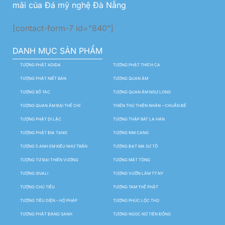
mãi của Đá mỹ nghệ Đà Nẵng
[contact-form-7 id="840"]
DANH MỤC SẢN PHẨM
TƯỢNG PHẬT ADIDA
TƯỢNG PHẬT THÍCH CA
TƯỢNG PHẬT NIẾT BÀN
TƯỢNG QUAN ÂM
TƯỢNG BỒ TÁC
TƯỢNG QUAN ÂM NGỰ LONG
TƯỢNG QUAN ÂM ĐẠI THẾ CHÍ
THIÊN THỦ THIÊN NHÃN – CHUẨN ĐỀ
TƯỢNG PHẬT DI LẶC
TƯỢNG THẬP BÁT LA HÁN
TƯỢNG PHẬT ĐỊA TẠNG
TƯỢNG KIM CANG
TƯỢNG 5 ANH EM KIỀU NHƯ TRẦN
TƯỢNG ĐẠT MA SƯ TỔ
TƯỢNG TỨ ĐẠI THIÊN VƯƠNG
TƯỢNG MẬT TÔNG
TƯỢNG SIVALI
TƯỢNG VƯỜN LÂM TỲ NY
TƯỢNG CHÚ TIỂU
TƯỢNG TAM THẾ PHẬT
TƯỢNG TIÊU DIỆN – HỘ PHÁP
TƯỢNG PHÚC LỘC THỌ
TƯỢNG PHẬT ĐẢNG SANH
TƯỢNG NGỌC NỮ TIÊN ĐỒNG