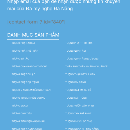
Nhập emai của bạn để nhận được những tin khuyến
mãi của Đá mỹ nghệ Đà Nẵng
[contact-form-7 id="840"]
DANH MỤC SẢN PHẨM
TƯỢNG PHẬT ADIDA
TƯỢNG PHẬT THÍCH CA
TƯỢNG PHẬT NIẾT BÀN
TƯỢNG QUAN ÂM
TƯỢNG BỒ TÁC
TƯỢNG QUAN ÂM NGỰ LONG
TƯỢNG QUAN ÂM ĐẠI THẾ CHÍ
THIÊN THỦ THIÊN NHÃN – CHUẨN ĐỀ
TƯỢNG PHẬT DI LẶC
TƯỢNG THẬP BÁT LA HÁN
TƯỢNG PHẬT ĐỊA TẠNG
TƯỢNG KIM CANG
TƯỢNG 5 ANH EM KIỀU NHƯ TRẦN
TƯỢNG ĐẠT MA SƯ TỔ
TƯỢNG TỨ ĐẠI THIÊN VƯƠNG
TƯỢNG MẬT TÔNG
TƯỢNG SIVALI
TƯỢNG VƯỜN LÂM TỲ NY
TƯỢNG CHÚ TIỂU
TƯỢNG TAM THẾ PHẬT
TƯỢNG TIÊU DIỆN – HỘ PHÁP
TƯỢNG PHÚC LỘC THỌ
TƯỢNG PHẬT ĐẢNG SANH
TƯỢNG NGỌC NỮ TIÊN ĐỒNG