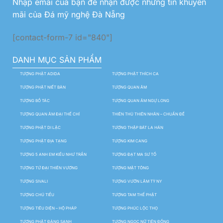
Nhập emai của bạn để nhận được những tin khuyến
mãi của Đá mỹ nghệ Đà Nẵng
[contact-form-7 id="840"]
DANH MỤC SẢN PHẨM
TƯỢNG PHẬT ADIDA
TƯỢNG PHẬT THÍCH CA
TƯỢNG PHẬT NIẾT BÀN
TƯỢNG QUAN ÂM
TƯỢNG BỒ TÁC
TƯỢNG QUAN ÂM NGỰ LONG
TƯỢNG QUAN ÂM ĐẠI THẾ CHÍ
THIÊN THỦ THIÊN NHÃN – CHUẨN ĐỀ
TƯỢNG PHẬT DI LẶC
TƯỢNG THẬP BÁT LA HÁN
TƯỢNG PHẬT ĐỊA TẠNG
TƯỢNG KIM CANG
TƯỢNG 5 ANH EM KIỀU NHƯ TRẦN
TƯỢNG ĐẠT MA SƯ TỔ
TƯỢNG TỨ ĐẠI THIÊN VƯƠNG
TƯỢNG MẬT TÔNG
TƯỢNG SIVALI
TƯỢNG VƯỜN LÂM TỲ NY
TƯỢNG CHÚ TIỂU
TƯỢNG TAM THẾ PHẬT
TƯỢNG TIÊU DIỆN – HỘ PHÁP
TƯỢNG PHÚC LỘC THỌ
TƯỢNG PHẬT ĐẢNG SANH
TƯỢNG NGỌC NỮ TIÊN ĐỒNG