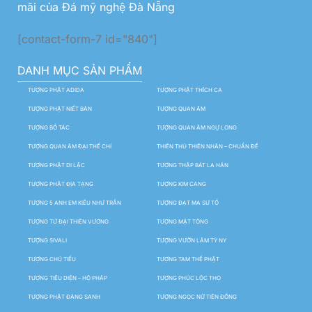
mãi của Đá mỹ nghệ Đà Nẵng
[contact-form-7 id="840"]
DANH MỤC SẢN PHẨM
TƯỢNG PHẬT ADIDA
TƯỢNG PHẬT THÍCH CA
TƯỢNG PHẬT NIẾT BÀN
TƯỢNG QUAN ÂM
TƯỢNG BỒ TÁC
TƯỢNG QUAN ÂM NGỰ LONG
TƯỢNG QUAN ÂM ĐẠI THẾ CHÍ
THIÊN THỦ THIÊN NHÃN – CHUẨN ĐỀ
TƯỢNG PHẬT DI LẶC
TƯỢNG THẬP BÁT LA HÁN
TƯỢNG PHẬT ĐỊA TẠNG
TƯỢNG KIM CANG
TƯỢNG 5 ANH EM KIỀU NHƯ TRẦN
TƯỢNG ĐẠT MA SƯ TỔ
TƯỢNG TỨ ĐẠI THIÊN VƯƠNG
TƯỢNG MẬT TÔNG
TƯỢNG SIVALI
TƯỢNG VƯỜN LÂM TỲ NY
TƯỢNG CHÚ TIỂU
TƯỢNG TAM THẾ PHẬT
TƯỢNG TIÊU DIỆN – HỘ PHÁP
TƯỢNG PHÚC LỘC THỌ
TƯỢNG PHẬT ĐẢNG SANH
TƯỢNG NGỌC NỮ TIÊN ĐỒNG