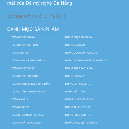
mãi của Đá mỹ nghệ Đà Nẵng
[contact-form-7 id="840"]
DANH MỤC SẢN PHẨM
TƯỢNG PHẬT ADIDA
TƯỢNG PHẬT THÍCH CA
TƯỢNG PHẬT NIẾT BÀN
TƯỢNG QUAN ÂM
TƯỢNG BỒ TÁC
TƯỢNG QUAN ÂM NGỰ LONG
TƯỢNG QUAN ÂM ĐẠI THẾ CHÍ
THIÊN THỦ THIÊN NHÃN – CHUẨN ĐỀ
TƯỢNG PHẬT DI LẶC
TƯỢNG THẬP BÁT LA HÁN
TƯỢNG PHẬT ĐỊA TẠNG
TƯỢNG KIM CANG
TƯỢNG 5 ANH EM KIỀU NHƯ TRẦN
TƯỢNG ĐẠT MA SƯ TỔ
TƯỢNG TỨ ĐẠI THIÊN VƯƠNG
TƯỢNG MẬT TÔNG
TƯỢNG SIVALI
TƯỢNG VƯỜN LÂM TỲ NY
TƯỢNG CHÚ TIỂU
TƯỢNG TAM THẾ PHẬT
TƯỢNG TIÊU DIỆN – HỘ PHÁP
TƯỢNG PHÚC LỘC THỌ
TƯỢNG PHẬT ĐẢNG SANH
TƯỢNG NGỌC NỮ TIÊN ĐỒNG