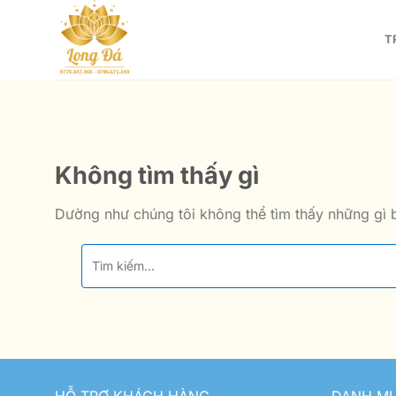
Bỏ
qua
T
nội
dung
Không tìm thấy gì
Dường như chúng tôi không thể tìm thấy những gì b