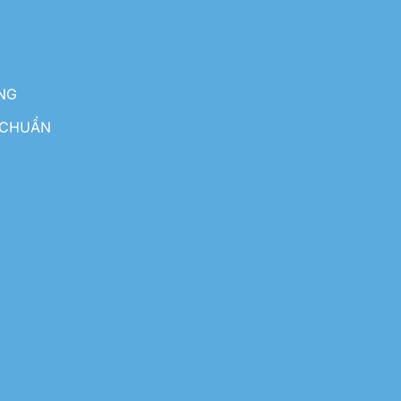
NG
 CHUẨN