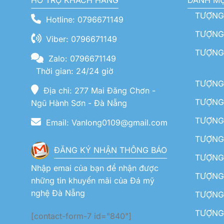
HỖ TRỢ KHÁCH HÀNG
DANH M
TƯỢNG
Hotline: 0796671149
TƯỢNG 
Viber: 0796671149
TƯỢNG
Zalo: 0796671149
Thời gian: 24/24 giờ
TƯỢNG 
Địa chỉ: 277 Mai Đăng Chơn -
TƯỢNG 
Ngũ Hành Sơn - Đà Nẵng
TƯỢNG
Email: Vanlong0109@gmail.com
TƯỢNG 
ĐĂNG KÝ NHẬN THÔNG BÁO
TƯỢNG 
Nhập emai của bạn để nhận được
TƯỢNG 
những tin khuyến mãi của Đá mỹ
nghệ Đà Nẵng
TƯỢNG
TƯỢNG 
[contact-form-7 id="840"]