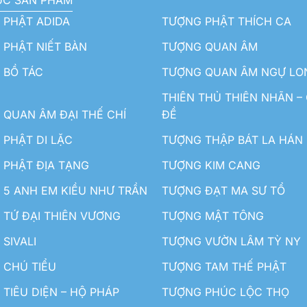
ỤC SẢN PHẨM
 PHẬT ADIDA
TƯỢNG PHẬT THÍCH CA
PHẬT NIẾT BÀN
TƯỢNG QUAN ÂM
 BỒ TÁC
TƯỢNG QUAN ÂM NGỰ LO
THIÊN THỦ THIÊN NHÃN –
QUAN ÂM ĐẠI THẾ CHÍ
ĐỀ
PHẬT DI LẶC
TƯỢNG THẬP BÁT LA HÁN
 PHẬT ĐỊA TẠNG
TƯỢNG KIM CANG
5 ANH EM KIỀU NHƯ TRẦN
TƯỢNG ĐẠT MA SƯ TỔ
TỨ ĐẠI THIÊN VƯƠNG
TƯỢNG MẬT TÔNG
SIVALI
TƯỢNG VƯỜN LÂM TỲ NY
 CHÚ TIỂU
TƯỢNG TAM THẾ PHẬT
TIÊU DIỆN – HỘ PHÁP
TƯỢNG PHÚC LỘC THỌ