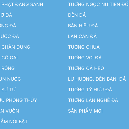
 PHẬT ĐẢNG SANH
TƯỢNG NGỌC NỮ TIÊN Đ
HỜ ĐÁ
ĐÈN ĐÁ
ƠNG ĐÁ
BẢN HIỆU ĐÁ
NƯỚC ĐÁ
LAN CAN ĐÁ
 CHÂN DUNG
TƯỢNG CHÚA
 CÔ GÁI
TƯỢNG VOI ĐÁ
 RỒNG
TƯỢNG CÁ HEO
HUN NƯỚC
LƯ HƯƠNG, ĐÈN BÀN, ĐÁ
 SƯ TỬ
TƯỢNG TỲ HƯU ĐÁ
ƯU PHONG THỦY
TƯỢNG LÂN NGHÊ ĐÁ
ÂN VƯỜN
SẢN PHẨM MỚI
ẨM NỔI BẬT