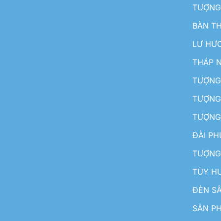
TƯỢNG
BÀN T
LƯ HƯ
THÁP 
TƯỢNG
TƯỢNG
TƯỢNG
ĐÀI P
TƯỢNG
TÙY H
ĐÈN S
SẢN PH