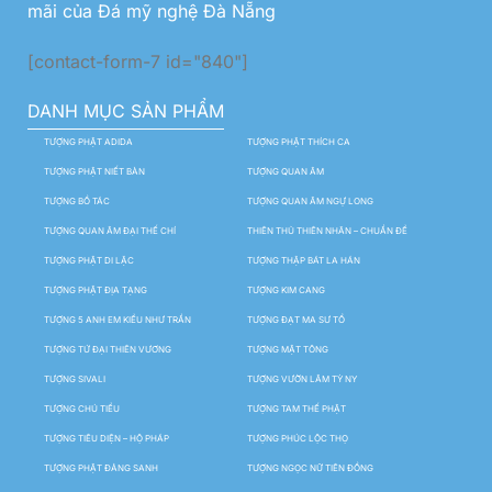
mãi của Đá mỹ nghệ Đà Nẵng
[contact-form-7 id="840"]
DANH MỤC SẢN PHẨM
TƯỢNG PHẬT ADIDA
TƯỢNG PHẬT THÍCH CA
TƯỢNG PHẬT NIẾT BÀN
TƯỢNG QUAN ÂM
TƯỢNG BỒ TÁC
TƯỢNG QUAN ÂM NGỰ LONG
TƯỢNG QUAN ÂM ĐẠI THẾ CHÍ
THIÊN THỦ THIÊN NHÃN – CHUẨN ĐỀ
TƯỢNG PHẬT DI LẶC
TƯỢNG THẬP BÁT LA HÁN
TƯỢNG PHẬT ĐỊA TẠNG
TƯỢNG KIM CANG
TƯỢNG 5 ANH EM KIỀU NHƯ TRẦN
TƯỢNG ĐẠT MA SƯ TỔ
TƯỢNG TỨ ĐẠI THIÊN VƯƠNG
TƯỢNG MẬT TÔNG
TƯỢNG SIVALI
TƯỢNG VƯỜN LÂM TỲ NY
TƯỢNG CHÚ TIỂU
TƯỢNG TAM THẾ PHẬT
TƯỢNG TIÊU DIỆN – HỘ PHÁP
TƯỢNG PHÚC LỘC THỌ
TƯỢNG PHẬT ĐẢNG SANH
TƯỢNG NGỌC NỮ TIÊN ĐỒNG