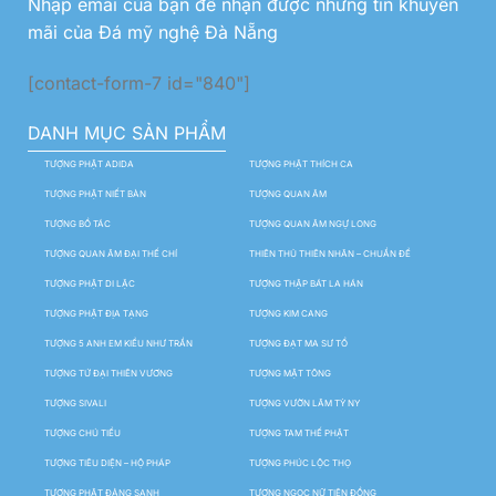
Nhập emai của bạn để nhận được những tin khuyến
mãi của Đá mỹ nghệ Đà Nẵng
[contact-form-7 id="840"]
DANH MỤC SẢN PHẨM
TƯỢNG PHẬT ADIDA
TƯỢNG PHẬT THÍCH CA
TƯỢNG PHẬT NIẾT BÀN
TƯỢNG QUAN ÂM
TƯỢNG BỒ TÁC
TƯỢNG QUAN ÂM NGỰ LONG
TƯỢNG QUAN ÂM ĐẠI THẾ CHÍ
THIÊN THỦ THIÊN NHÃN – CHUẨN ĐỀ
TƯỢNG PHẬT DI LẶC
TƯỢNG THẬP BÁT LA HÁN
TƯỢNG PHẬT ĐỊA TẠNG
TƯỢNG KIM CANG
TƯỢNG 5 ANH EM KIỀU NHƯ TRẦN
TƯỢNG ĐẠT MA SƯ TỔ
TƯỢNG TỨ ĐẠI THIÊN VƯƠNG
TƯỢNG MẬT TÔNG
TƯỢNG SIVALI
TƯỢNG VƯỜN LÂM TỲ NY
TƯỢNG CHÚ TIỂU
TƯỢNG TAM THẾ PHẬT
TƯỢNG TIÊU DIỆN – HỘ PHÁP
TƯỢNG PHÚC LỘC THỌ
TƯỢNG PHẬT ĐẢNG SANH
TƯỢNG NGỌC NỮ TIÊN ĐỒNG