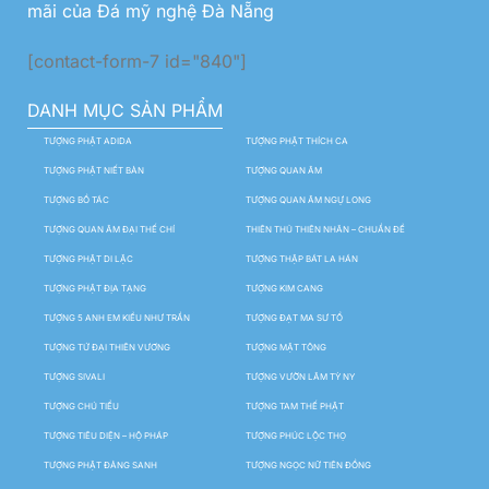
mãi của Đá mỹ nghệ Đà Nẵng
[contact-form-7 id="840"]
DANH MỤC SẢN PHẨM
TƯỢNG PHẬT ADIDA
TƯỢNG PHẬT THÍCH CA
TƯỢNG PHẬT NIẾT BÀN
TƯỢNG QUAN ÂM
TƯỢNG BỒ TÁC
TƯỢNG QUAN ÂM NGỰ LONG
TƯỢNG QUAN ÂM ĐẠI THẾ CHÍ
THIÊN THỦ THIÊN NHÃN – CHUẨN ĐỀ
TƯỢNG PHẬT DI LẶC
TƯỢNG THẬP BÁT LA HÁN
TƯỢNG PHẬT ĐỊA TẠNG
TƯỢNG KIM CANG
TƯỢNG 5 ANH EM KIỀU NHƯ TRẦN
TƯỢNG ĐẠT MA SƯ TỔ
TƯỢNG TỨ ĐẠI THIÊN VƯƠNG
TƯỢNG MẬT TÔNG
TƯỢNG SIVALI
TƯỢNG VƯỜN LÂM TỲ NY
TƯỢNG CHÚ TIỂU
TƯỢNG TAM THẾ PHẬT
TƯỢNG TIÊU DIỆN – HỘ PHÁP
TƯỢNG PHÚC LỘC THỌ
TƯỢNG PHẬT ĐẢNG SANH
TƯỢNG NGỌC NỮ TIÊN ĐỒNG