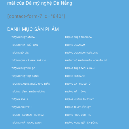
mãi của Đá mỹ nghệ Đà Nẵng
[contact-form-7 id="840"]
DANH MỤC SẢN PHẨM
TƯỢNG PHẬT ADIDA
TƯỢNG PHẬT THÍCH CA
TƯỢNG PHẬT NIẾT BÀN
TƯỢNG QUAN ÂM
TƯỢNG BỒ TÁC
TƯỢNG QUAN ÂM NGỰ LONG
TƯỢNG QUAN ÂM ĐẠI THẾ CHÍ
THIÊN THỦ THIÊN NHÃN – CHUẨN ĐỀ
TƯỢNG PHẬT DI LẶC
TƯỢNG THẬP BÁT LA HÁN
TƯỢNG PHẬT ĐỊA TẠNG
TƯỢNG KIM CANG
TƯỢNG 5 ANH EM KIỀU NHƯ TRẦN
TƯỢNG ĐẠT MA SƯ TỔ
TƯỢNG TỨ ĐẠI THIÊN VƯƠNG
TƯỢNG MẬT TÔNG
TƯỢNG SIVALI
TƯỢNG VƯỜN LÂM TỲ NY
TƯỢNG CHÚ TIỂU
TƯỢNG TAM THẾ PHẬT
TƯỢNG TIÊU DIỆN – HỘ PHÁP
TƯỢNG PHÚC LỘC THỌ
TƯỢNG PHẬT ĐẢNG SANH
TƯỢNG NGỌC NỮ TIÊN ĐỒNG