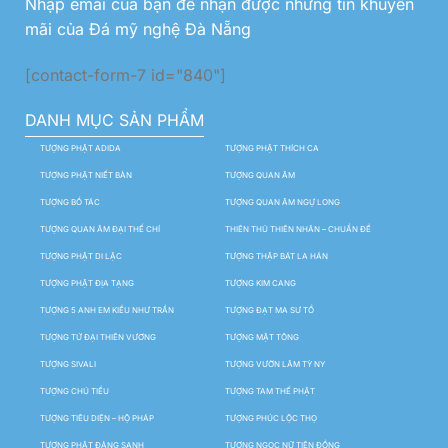
Nhập emai của bạn để nhận được những tin khuyến
mãi của Đá mỹ nghệ Đà Nẵng
[contact-form-7 id="840"]
DANH MỤC SẢN PHẨM
TƯỢNG PHẬT ADIDA
TƯỢNG PHẬT THÍCH CA
TƯỢNG PHẬT NIẾT BÀN
TƯỢNG QUAN ÂM
TƯỢNG BỒ TÁC
TƯỢNG QUAN ÂM NGỰ LONG
TƯỢNG QUAN ÂM ĐẠI THẾ CHÍ
THIÊN THỦ THIÊN NHÃN – CHUẨN ĐỀ
TƯỢNG PHẬT DI LẶC
TƯỢNG THẬP BÁT LA HÁN
TƯỢNG PHẬT ĐỊA TẠNG
TƯỢNG KIM CANG
TƯỢNG 5 ANH EM KIỀU NHƯ TRẦN
TƯỢNG ĐẠT MA SƯ TỔ
TƯỢNG TỨ ĐẠI THIÊN VƯƠNG
TƯỢNG MẬT TÔNG
TƯỢNG SIVALI
TƯỢNG VƯỜN LÂM TỲ NY
TƯỢNG CHÚ TIỂU
TƯỢNG TAM THẾ PHẬT
TƯỢNG TIÊU DIỆN – HỘ PHÁP
TƯỢNG PHÚC LỘC THỌ
TƯỢNG PHẬT ĐẢNG SANH
TƯỢNG NGỌC NỮ TIÊN ĐỒNG