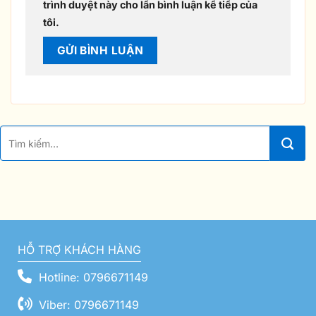
trình duyệt này cho lần bình luận kế tiếp của
tôi.
HỖ TRỢ KHÁCH HÀNG
Hotline: 0796671149
Viber: 0796671149