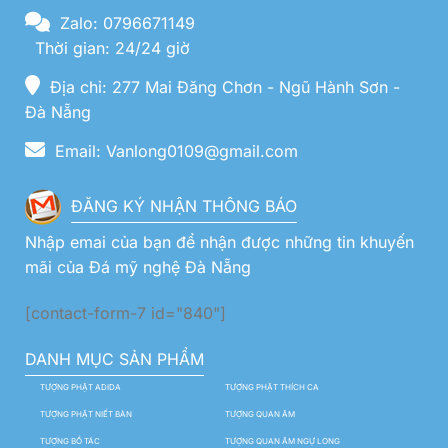
Zalo: 0796671149
Thời gian: 24/24 giờ
Địa chỉ: 277 Mai Đăng Chơn - Ngũ Hành Sơn -
Đà Nẵng
Email: Vanlong0109@gmail.com
ĐĂNG KÝ NHẬN THÔNG BÁO
Nhập emai của bạn để nhận được những tin khuyến
mãi của Đá mỹ nghệ Đà Nẵng
[contact-form-7 id="840"]
DANH MỤC SẢN PHẨM
TƯỢNG PHẬT ADIDA
TƯỢNG PHẬT THÍCH CA
TƯỢNG PHẬT NIẾT BÀN
TƯỢNG QUAN ÂM
TƯỢNG BỒ TÁC
TƯỢNG QUAN ÂM NGỰ LONG