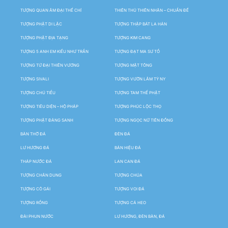
TƯỢNG QUAN ÂM ĐẠI THẾ CHÍ
THIÊN THỦ THIÊN NHÃN – CHUẨN ĐỀ
TƯỢNG PHẬT DI LẶC
TƯỢNG THẬP BÁT LA HÁN
TƯỢNG PHẬT ĐỊA TẠNG
TƯỢNG KIM CANG
TƯỢNG 5 ANH EM KIỀU NHƯ TRẦN
TƯỢNG ĐẠT MA SƯ TỔ
TƯỢNG TỨ ĐẠI THIÊN VƯƠNG
TƯỢNG MẬT TÔNG
TƯỢNG SIVALI
TƯỢNG VƯỜN LÂM TỲ NY
TƯỢNG CHÚ TIỂU
TƯỢNG TAM THẾ PHẬT
TƯỢNG TIÊU DIỆN – HỘ PHÁP
TƯỢNG PHÚC LỘC THỌ
TƯỢNG PHẬT ĐẢNG SANH
TƯỢNG NGỌC NỮ TIÊN ĐỒNG
BÀN THỜ ĐÁ
ĐÈN ĐÁ
LƯ HƯƠNG ĐÁ
BẢN HIỆU ĐÁ
THÁP NƯỚC ĐÁ
LAN CAN ĐÁ
TƯỢNG CHÂN DUNG
TƯỢNG CHÚA
TƯỢNG CÔ GÁI
TƯỢNG VOI ĐÁ
TƯỢNG RỒNG
TƯỢNG CÁ HEO
ĐÀI PHUN NƯỚC
LƯ HƯƠNG, ĐÈN BÀN, ĐÁ