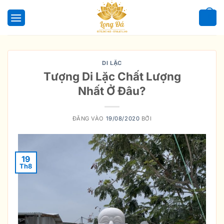
Bỏ
qua
0
nội
dung
DI LẶC
Tượng Di Lặc Chất Lượng
Nhất Ở Đâu?
ĐĂNG VÀO
19/08/2020
BỞI
19
Th8