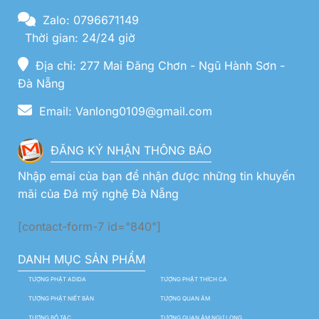
Zalo: 0796671149
Thời gian: 24/24 giờ
Địa chỉ: 277 Mai Đăng Chơn - Ngũ Hành Sơn -
Đà Nẵng
Email: Vanlong0109@gmail.com
ĐĂNG KÝ NHẬN THÔNG BÁO
Nhập emai của bạn để nhận được những tin khuyến
mãi của Đá mỹ nghệ Đà Nẵng
[contact-form-7 id="840"]
DANH MỤC SẢN PHẨM
TƯỢNG PHẬT ADIDA
TƯỢNG PHẬT THÍCH CA
TƯỢNG PHẬT NIẾT BÀN
TƯỢNG QUAN ÂM
TƯỢNG BỒ TÁC
TƯỢNG QUAN ÂM NGỰ LONG