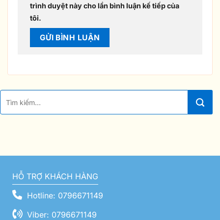
trình duyệt này cho lần bình luận kế tiếp của
tôi.
HỖ TRỢ KHÁCH HÀNG
Hotline: 0796671149
Viber: 0796671149