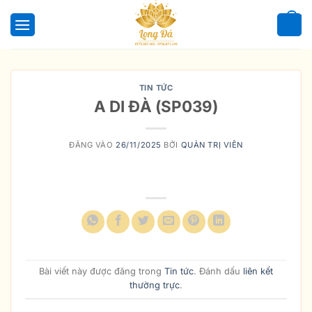
Bỏ
qua
0
nội
dung
TIN TỨC
A DI ĐÀ (SP039)
ĐĂNG VÀO
26/11/2025
BỞI
QUẢN TRỊ VIÊN
Bài viết này được đăng trong
Tin tức
. Đánh dấu
liên kết
thường trực
.