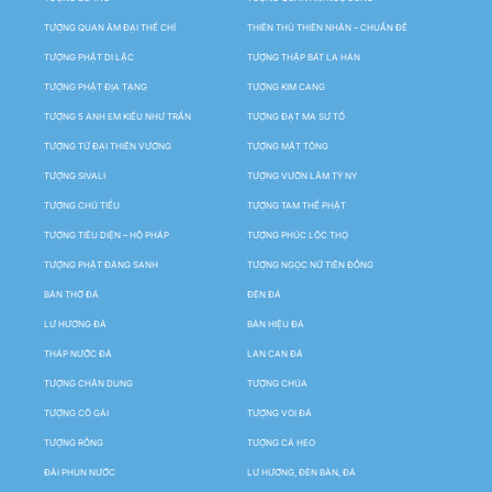
TƯỢNG QUAN ÂM ĐẠI THẾ CHÍ
THIÊN THỦ THIÊN NHÃN – CHUẨN ĐỀ
TƯỢNG PHẬT DI LẶC
TƯỢNG THẬP BÁT LA HÁN
TƯỢNG PHẬT ĐỊA TẠNG
TƯỢNG KIM CANG
TƯỢNG 5 ANH EM KIỀU NHƯ TRẦN
TƯỢNG ĐẠT MA SƯ TỔ
TƯỢNG TỨ ĐẠI THIÊN VƯƠNG
TƯỢNG MẬT TÔNG
TƯỢNG SIVALI
TƯỢNG VƯỜN LÂM TỲ NY
TƯỢNG CHÚ TIỂU
TƯỢNG TAM THẾ PHẬT
TƯỢNG TIÊU DIỆN – HỘ PHÁP
TƯỢNG PHÚC LỘC THỌ
TƯỢNG PHẬT ĐẢNG SANH
TƯỢNG NGỌC NỮ TIÊN ĐỒNG
BÀN THỜ ĐÁ
ĐÈN ĐÁ
LƯ HƯƠNG ĐÁ
BẢN HIỆU ĐÁ
THÁP NƯỚC ĐÁ
LAN CAN ĐÁ
TƯỢNG CHÂN DUNG
TƯỢNG CHÚA
TƯỢNG CÔ GÁI
TƯỢNG VOI ĐÁ
TƯỢNG RỒNG
TƯỢNG CÁ HEO
ĐÀI PHUN NƯỚC
LƯ HƯƠNG, ĐÈN BÀN, ĐÁ