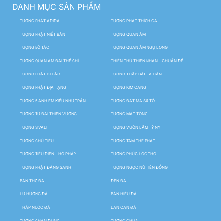
DANH MỤC SẢN PHẨM
TƯỢNG PHẬT ADIDA
TƯỢNG PHẬT THÍCH CA
TƯỢNG PHẬT NIẾT BÀN
TƯỢNG QUAN ÂM
TƯỢNG BỒ TÁC
TƯỢNG QUAN ÂM NGỰ LONG
TƯỢNG QUAN ÂM ĐẠI THẾ CHÍ
THIÊN THỦ THIÊN NHÃN – CHUẨN ĐỀ
TƯỢNG PHẬT DI LẶC
TƯỢNG THẬP BÁT LA HÁN
TƯỢNG PHẬT ĐỊA TẠNG
TƯỢNG KIM CANG
TƯỢNG 5 ANH EM KIỀU NHƯ TRẦN
TƯỢNG ĐẠT MA SƯ TỔ
TƯỢNG TỨ ĐẠI THIÊN VƯƠNG
TƯỢNG MẬT TÔNG
TƯỢNG SIVALI
TƯỢNG VƯỜN LÂM TỲ NY
TƯỢNG CHÚ TIỂU
TƯỢNG TAM THẾ PHẬT
TƯỢNG TIÊU DIỆN – HỘ PHÁP
TƯỢNG PHÚC LỘC THỌ
TƯỢNG PHẬT ĐẢNG SANH
TƯỢNG NGỌC NỮ TIÊN ĐỒNG
BÀN THỜ ĐÁ
ĐÈN ĐÁ
LƯ HƯƠNG ĐÁ
BẢN HIỆU ĐÁ
THÁP NƯỚC ĐÁ
LAN CAN ĐÁ
TƯỢNG CHÂN DUNG
TƯỢNG CHÚA