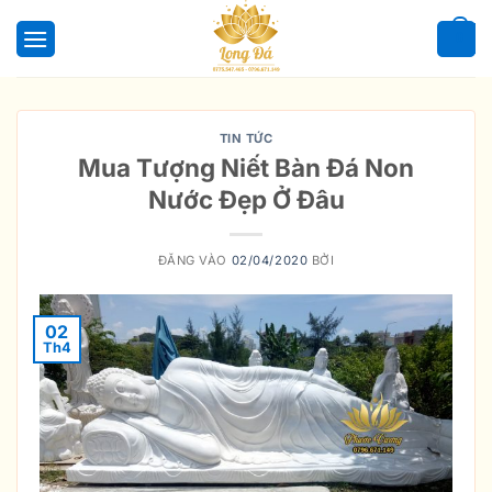
Bỏ
qua
0
nội
dung
TIN TỨC
Mua Tượng Niết Bàn Đá Non
Nước Đẹp Ở Đâu
ĐĂNG VÀO
02/04/2020
BỞI
02
Th4