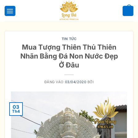
Bỏ
qua
0
nội
dung
TIN TỨC
Mua Tượng Thiên Thủ Thiên
Nhãn Bằng Đá Non Nước Đẹp
Ở Đâu
ĐĂNG VÀO
03/04/2020
BỞI
03
Th4