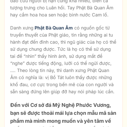
đảo cứu người bị nạn cũng khá nhiều, biển cả
tượng trưng cho Luân hồi. Tay Phật Bà Quan Âm
hay cầm hoa hoa sen hoặc bình nước Cam lồ.
Danh xưng
Phật Bà Quan Âm
có nguồn gốc từ
truyền thuyết của Phật giáo, tin rằng những ai tu
hành đạt đến đỉnh cao, thì ngũ giác của họ có thể
sử dụng chung được. Tức là họ có thể sử dụng
tai để “nhìn” thấy hình ảnh, sử dụng mắt để
“nghe” được tiếng động, lưỡi có thể ngửi được,
…. Theo lòng tin này, thì danh xưng Phật Quan
Âm có nghĩa là: vị Bồ Tát luôn thấy được những
khổ đau, cơ cực trong bến mê của con người và
sẵn sàng đứng lên giúp đỡ hay nói pháp lúc cần.
Đến với Cơ sở đá Mỹ Nghệ Phước Vương,
bạn sẽ được thoải mái lựa chọn mẫu mã sản
phẩm mà mình mong muốn và yên tâm về