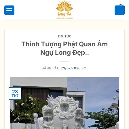
Bỏ
qua
0
nội
dung
TIN TỨC
Thỉnh Tượng Phật Quan Âm
Ngự Long Đẹp..
ĐĂNG VÀO
23/07/2020
BỞI
23
Th7