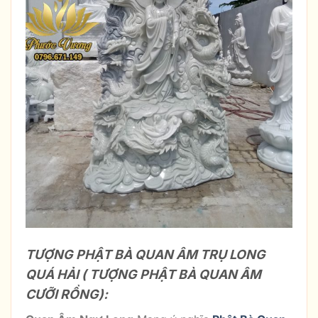
TƯỢNG PHẬT BÀ QUAN ÂM TRỤ LONG
QUÁ HẢI ( TƯỢNG PHẬT BÀ QUAN ÂM
CƯỠI RỒNG):