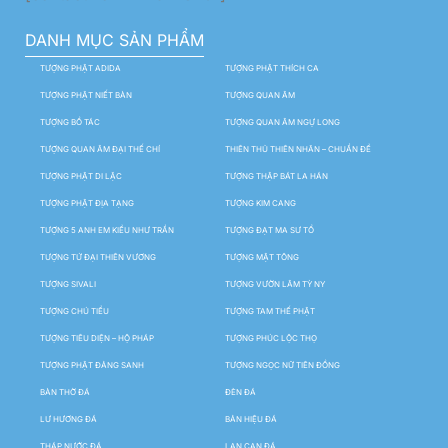
DANH MỤC SẢN PHẨM
TƯỢNG PHẬT ADIDA
TƯỢNG PHẬT THÍCH CA
TƯỢNG PHẬT NIẾT BÀN
TƯỢNG QUAN ÂM
TƯỢNG BỒ TÁC
TƯỢNG QUAN ÂM NGỰ LONG
TƯỢNG QUAN ÂM ĐẠI THẾ CHÍ
THIÊN THỦ THIÊN NHÃN – CHUẨN ĐỀ
TƯỢNG PHẬT DI LẶC
TƯỢNG THẬP BÁT LA HÁN
TƯỢNG PHẬT ĐỊA TẠNG
TƯỢNG KIM CANG
TƯỢNG 5 ANH EM KIỀU NHƯ TRẦN
TƯỢNG ĐẠT MA SƯ TỔ
TƯỢNG TỨ ĐẠI THIÊN VƯƠNG
TƯỢNG MẬT TÔNG
TƯỢNG SIVALI
TƯỢNG VƯỜN LÂM TỲ NY
TƯỢNG CHÚ TIỂU
TƯỢNG TAM THẾ PHẬT
TƯỢNG TIÊU DIỆN – HỘ PHÁP
TƯỢNG PHÚC LỘC THỌ
TƯỢNG PHẬT ĐẢNG SANH
TƯỢNG NGỌC NỮ TIÊN ĐỒNG
BÀN THỜ ĐÁ
ĐÈN ĐÁ
LƯ HƯƠNG ĐÁ
BẢN HIỆU ĐÁ
THÁP NƯỚC ĐÁ
LAN CAN ĐÁ