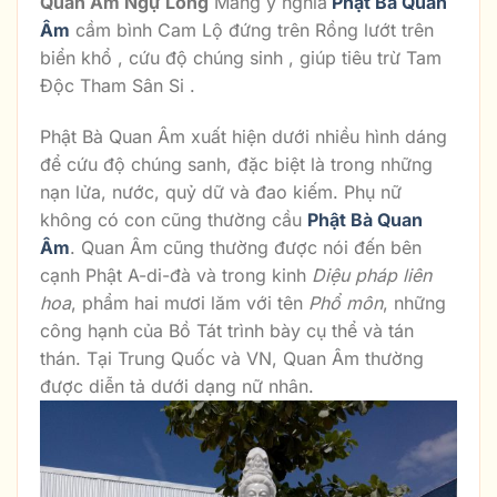
Quan Âm Ngự Long
Mang ý nghĩa
Phật Bà Quan
Âm
cầm bình Cam Lộ đứng trên Rồng lướt trên
biển khổ , cứu độ chúng sinh , giúp tiêu trừ Tam
Độc Tham Sân Si .
Phật Bà Quan Âm xuất hiện dưới nhiều hình dáng
để cứu độ chúng sanh, đặc biệt là trong những
nạn lửa, nước, quỷ dữ và đao kiếm. Phụ nữ
không có con cũng thường cầu
Phật Bà Quan
Âm
. Quan Âm cũng thường được nói đến bên
cạnh Phật A-di-đà và trong kinh
Diệu pháp liên
hoa
, phẩm hai mươi lăm với tên
Phổ môn
, những
công hạnh của Bồ Tát trình bày cụ thể và tán
thán. Tại Trung Quốc và VN, Quan Âm thường
được diễn tả dưới dạng nữ nhân.