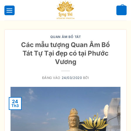
Bỏ
qua
0
nội
dung
QUAN ÂM BỒ TÁT
Các mẫu tượng Quan Âm Bồ
Tát Tự Tại đẹp có tại Phước
Vương
ĐĂNG VÀO
24/03/2020
BỞI
24
Th3