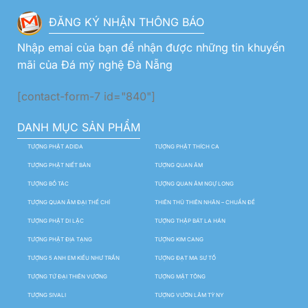
ĐĂNG KÝ NHẬN THÔNG BÁO
Nhập emai của bạn để nhận được những tin khuyến
mãi của Đá mỹ nghệ Đà Nẵng
[contact-form-7 id="840"]
DANH MỤC SẢN PHẨM
TƯỢNG PHẬT ADIDA
TƯỢNG PHẬT THÍCH CA
TƯỢNG PHẬT NIẾT BÀN
TƯỢNG QUAN ÂM
TƯỢNG BỒ TÁC
TƯỢNG QUAN ÂM NGỰ LONG
TƯỢNG QUAN ÂM ĐẠI THẾ CHÍ
THIÊN THỦ THIÊN NHÃN – CHUẨN ĐỀ
TƯỢNG PHẬT DI LẶC
TƯỢNG THẬP BÁT LA HÁN
TƯỢNG PHẬT ĐỊA TẠNG
TƯỢNG KIM CANG
TƯỢNG 5 ANH EM KIỀU NHƯ TRẦN
TƯỢNG ĐẠT MA SƯ TỔ
TƯỢNG TỨ ĐẠI THIÊN VƯƠNG
TƯỢNG MẬT TÔNG
TƯỢNG SIVALI
TƯỢNG VƯỜN LÂM TỲ NY