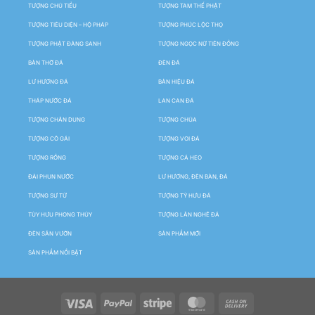
TƯỢNG CHÚ TIỂU
TƯỢNG TAM THẾ PHẬT
TƯỢNG TIÊU DIỆN – HỘ PHÁP
TƯỢNG PHÚC LỘC THỌ
TƯỢNG PHẬT ĐẢNG SANH
TƯỢNG NGỌC NỮ TIÊN ĐỒNG
BÀN THỜ ĐÁ
ĐÈN ĐÁ
LƯ HƯƠNG ĐÁ
BẢN HIỆU ĐÁ
THÁP NƯỚC ĐÁ
LAN CAN ĐÁ
TƯỢNG CHÂN DUNG
TƯỢNG CHÚA
TƯỢNG CÔ GÁI
TƯỢNG VOI ĐÁ
TƯỢNG RỒNG
TƯỢNG CÁ HEO
ĐÀI PHUN NƯỚC
LƯ HƯƠNG, ĐÈN BÀN, ĐÁ
TƯỢNG SƯ TỬ
TƯỢNG TỲ HƯU ĐÁ
TÙY HƯU PHONG THỦY
TƯỢNG LÂN NGHÊ ĐÁ
ĐÈN SÂN VƯỜN
SẢN PHẨM MỚI
SẢN PHẨM NỔI BẬT