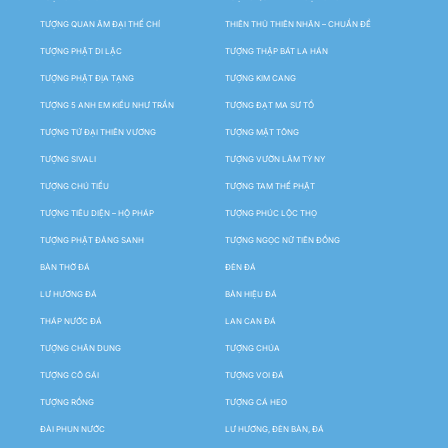
TƯỢNG QUAN ÂM ĐẠI THẾ CHÍ
THIÊN THỦ THIÊN NHÃN – CHUẨN ĐỀ
TƯỢNG PHẬT DI LẶC
TƯỢNG THẬP BÁT LA HÁN
TƯỢNG PHẬT ĐỊA TẠNG
TƯỢNG KIM CANG
TƯỢNG 5 ANH EM KIỀU NHƯ TRẦN
TƯỢNG ĐẠT MA SƯ TỔ
TƯỢNG TỨ ĐẠI THIÊN VƯƠNG
TƯỢNG MẬT TÔNG
TƯỢNG SIVALI
TƯỢNG VƯỜN LÂM TỲ NY
TƯỢNG CHÚ TIỂU
TƯỢNG TAM THẾ PHẬT
TƯỢNG TIÊU DIỆN – HỘ PHÁP
TƯỢNG PHÚC LỘC THỌ
TƯỢNG PHẬT ĐẢNG SANH
TƯỢNG NGỌC NỮ TIÊN ĐỒNG
BÀN THỜ ĐÁ
ĐÈN ĐÁ
LƯ HƯƠNG ĐÁ
BẢN HIỆU ĐÁ
THÁP NƯỚC ĐÁ
LAN CAN ĐÁ
TƯỢNG CHÂN DUNG
TƯỢNG CHÚA
TƯỢNG CÔ GÁI
TƯỢNG VOI ĐÁ
TƯỢNG RỒNG
TƯỢNG CÁ HEO
ĐÀI PHUN NƯỚC
LƯ HƯƠNG, ĐÈN BÀN, ĐÁ