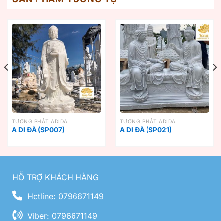
TƯỢNG PHẬT ADIDA
TƯỢNG PHẬT ADIDA
A DI ĐÀ (SP007)
A DI ĐÀ (SP021)
HỖ TRỢ KHÁCH HÀNG
Hotline: 0796671149
Viber: 0796671149