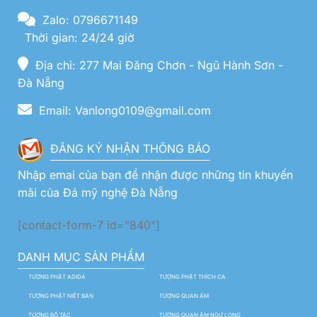
Zalo: 0796671149
Thời gian: 24/24 giờ
Địa chỉ: 277 Mai Đăng Chơn - Ngũ Hành Sơn -
Đà Nẵng
Email: Vanlong0109@gmail.com
ĐĂNG KÝ NHẬN THÔNG BÁO
Nhập emai của bạn để nhận được những tin khuyến
mãi của Đá mỹ nghệ Đà Nẵng
[contact-form-7 id="840"]
DANH MỤC SẢN PHẨM
TƯỢNG PHẬT ADIDA
TƯỢNG PHẬT THÍCH CA
TƯỢNG PHẬT NIẾT BÀN
TƯỢNG QUAN ÂM
TƯỢNG BỒ TÁC
TƯỢNG QUAN ÂM NGỰ LONG