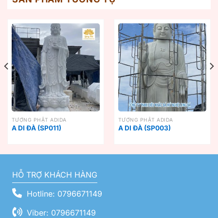
TƯỢNG PHẬT ADIDA
TƯỢNG PHẬT ADIDA
A DI ĐÀ (SP011)
A DI ĐÀ (SP003)
HỖ TRỢ KHÁCH HÀNG
Hotline: 0796671149
Viber: 0796671149