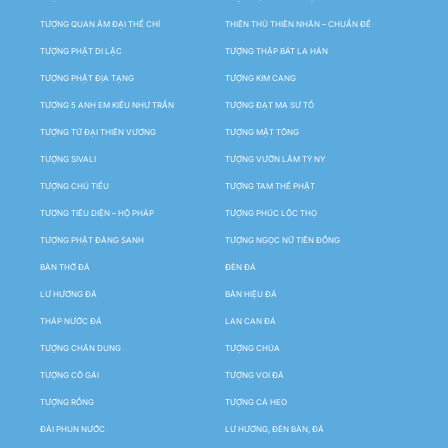
TƯỢNG QUAN ÂM ĐẠI THẾ CHÍ
THIÊN THỦ THIÊN NHÃN – CHUẨN ĐỀ
TƯỢNG PHẬT DI LẶC
TƯỢNG THẬP BÁT LA HÁN
TƯỢNG PHẬT ĐỊA TẠNG
TƯỢNG KIM CANG
TƯỢNG 5 ANH EM KIỀU NHƯ TRẦN
TƯỢNG ĐẠT MA SƯ TỔ
TƯỢNG TỨ ĐẠI THIÊN VƯƠNG
TƯỢNG MẬT TÔNG
TƯỢNG SIVALI
TƯỢNG VƯỜN LÂM TỲ NY
TƯỢNG CHÚ TIỂU
TƯỢNG TAM THẾ PHẬT
TƯỢNG TIÊU DIỆN – HỘ PHÁP
TƯỢNG PHÚC LỘC THỌ
TƯỢNG PHẬT ĐẢNG SANH
TƯỢNG NGỌC NỮ TIÊN ĐỒNG
BÀN THỜ ĐÁ
ĐÈN ĐÁ
LƯ HƯƠNG ĐÁ
BẢN HIỆU ĐÁ
THÁP NƯỚC ĐÁ
LAN CAN ĐÁ
TƯỢNG CHÂN DUNG
TƯỢNG CHÚA
TƯỢNG CÔ GÁI
TƯỢNG VOI ĐÁ
TƯỢNG RỒNG
TƯỢNG CÁ HEO
ĐÀI PHUN NƯỚC
LƯ HƯƠNG, ĐÈN BÀN, ĐÁ