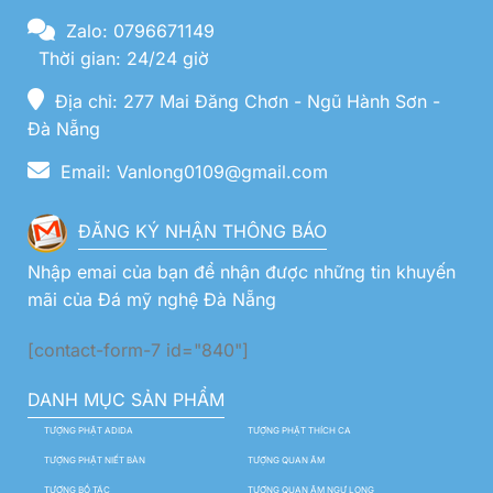
Zalo: 0796671149
Thời gian: 24/24 giờ
Địa chỉ: 277 Mai Đăng Chơn - Ngũ Hành Sơn -
Đà Nẵng
Email: Vanlong0109@gmail.com
ĐĂNG KÝ NHẬN THÔNG BÁO
Nhập emai của bạn để nhận được những tin khuyến
mãi của Đá mỹ nghệ Đà Nẵng
[contact-form-7 id="840"]
DANH MỤC SẢN PHẨM
TƯỢNG PHẬT ADIDA
TƯỢNG PHẬT THÍCH CA
TƯỢNG PHẬT NIẾT BÀN
TƯỢNG QUAN ÂM
TƯỢNG BỒ TÁC
TƯỢNG QUAN ÂM NGỰ LONG