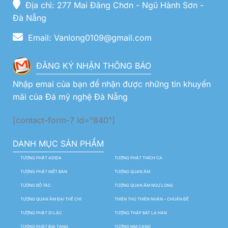
Địa chỉ: 277 Mai Đăng Chơn - Ngũ Hành Sơn -
Đà Nẵng
Email: Vanlong0109@gmail.com
ĐĂNG KÝ NHẬN THÔNG BÁO
Nhập emai của bạn để nhận được những tin khuyến
mãi của Đá mỹ nghệ Đà Nẵng
[contact-form-7 id="840"]
DANH MỤC SẢN PHẨM
TƯỢNG PHẬT ADIDA
TƯỢNG PHẬT THÍCH CA
TƯỢNG PHẬT NIẾT BÀN
TƯỢNG QUAN ÂM
TƯỢNG BỒ TÁC
TƯỢNG QUAN ÂM NGỰ LONG
TƯỢNG QUAN ÂM ĐẠI THẾ CHÍ
THIÊN THỦ THIÊN NHÃN – CHUẨN ĐỀ
TƯỢNG PHẬT DI LẶC
TƯỢNG THẬP BÁT LA HÁN
TƯỢNG PHẬT ĐỊA TẠNG
TƯỢNG KIM CANG