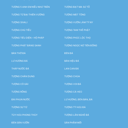
TƯỢNG 5 ANH EM KIỀU NHƯ TRẦN
TƯỢNG ĐẠT MA SƯ TỔ
TƯỢNG TỨ ĐẠI THIÊN VƯƠNG
TƯỢNG MẬT TÔNG
TƯỢNG SIVALI
TƯỢNG VƯỜN LÂM TỲ NY
TƯỢNG CHÚ TIỂU
TƯỢNG TAM THẾ PHẬT
TƯỢNG TIÊU DIỆN – HỘ PHÁP
TƯỢNG PHÚC LỘC THỌ
TƯỢNG PHẬT ĐẢNG SANH
TƯỢNG NGỌC NỮ TIÊN ĐỒNG
BÀN THỜ ĐÁ
ĐÈN ĐÁ
LƯ HƯƠNG ĐÁ
BẢN HIỆU ĐÁ
THÁP NƯỚC ĐÁ
LAN CAN ĐÁ
TƯỢNG CHÂN DUNG
TƯỢNG CHÚA
TƯỢNG CÔ GÁI
TƯỢNG VOI ĐÁ
TƯỢNG RỒNG
TƯỢNG CÁ HEO
ĐÀI PHUN NƯỚC
LƯ HƯƠNG, ĐÈN BÀN, ĐÁ
TƯỢNG SƯ TỬ
TƯỢNG TỲ HƯU ĐÁ
TÙY HƯU PHONG THỦY
TƯỢNG LÂN NGHÊ ĐÁ
ĐÈN SÂN VƯỜN
SẢN PHẨM MỚI