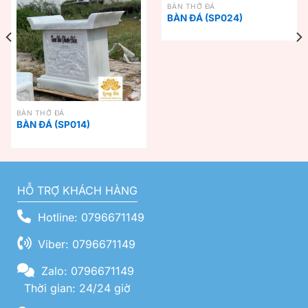
BÀN THỜ ĐÁ
BÀN ĐÁ (SP024)
BÀN THỜ ĐÁ
BÀN ĐÁ (SP014)
HỖ TRỢ KHÁCH HÀNG
Hotline: 0796671149
Viber: 0796671149
Zalo: 0796671149
Thời gian: 24/24 giờ