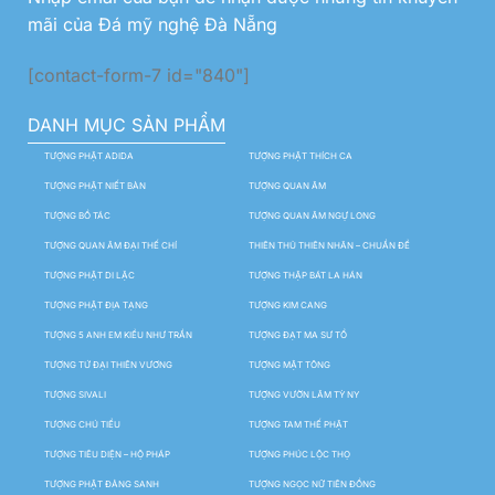
mãi của Đá mỹ nghệ Đà Nẵng
[contact-form-7 id="840"]
DANH MỤC SẢN PHẨM
TƯỢNG PHẬT ADIDA
TƯỢNG PHẬT THÍCH CA
TƯỢNG PHẬT NIẾT BÀN
TƯỢNG QUAN ÂM
TƯỢNG BỒ TÁC
TƯỢNG QUAN ÂM NGỰ LONG
TƯỢNG QUAN ÂM ĐẠI THẾ CHÍ
THIÊN THỦ THIÊN NHÃN – CHUẨN ĐỀ
TƯỢNG PHẬT DI LẶC
TƯỢNG THẬP BÁT LA HÁN
TƯỢNG PHẬT ĐỊA TẠNG
TƯỢNG KIM CANG
TƯỢNG 5 ANH EM KIỀU NHƯ TRẦN
TƯỢNG ĐẠT MA SƯ TỔ
TƯỢNG TỨ ĐẠI THIÊN VƯƠNG
TƯỢNG MẬT TÔNG
TƯỢNG SIVALI
TƯỢNG VƯỜN LÂM TỲ NY
TƯỢNG CHÚ TIỂU
TƯỢNG TAM THẾ PHẬT
TƯỢNG TIÊU DIỆN – HỘ PHÁP
TƯỢNG PHÚC LỘC THỌ
TƯỢNG PHẬT ĐẢNG SANH
TƯỢNG NGỌC NỮ TIÊN ĐỒNG