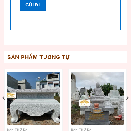
SẢN PHẨM TƯƠNG TỰ
BÀN THỜ ĐÁ
BÀN THỜ ĐÁ