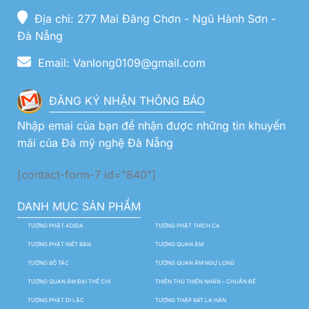
Địa chỉ: 277 Mai Đăng Chơn - Ngũ Hành Sơn -
Đà Nẵng
Email: Vanlong0109@gmail.com
ĐĂNG KÝ NHẬN THÔNG BÁO
Nhập emai của bạn để nhận được những tin khuyến
mãi của Đá mỹ nghệ Đà Nẵng
[contact-form-7 id="840"]
DANH MỤC SẢN PHẨM
TƯỢNG PHẬT ADIDA
TƯỢNG PHẬT THÍCH CA
TƯỢNG PHẬT NIẾT BÀN
TƯỢNG QUAN ÂM
TƯỢNG BỒ TÁC
TƯỢNG QUAN ÂM NGỰ LONG
TƯỢNG QUAN ÂM ĐẠI THẾ CHÍ
THIÊN THỦ THIÊN NHÃN – CHUẨN ĐỀ
TƯỢNG PHẬT DI LẶC
TƯỢNG THẬP BÁT LA HÁN