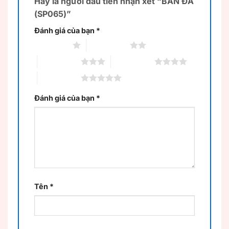
Hãy là người đầu tiên nhận xét “BÀN ĐÁ
(SP065)”
Đánh giá của bạn
*
1 trên 5 sao
2 trên 5 sao
3 trên 5 sao
4 trên 5 sao
5 trên 5 sao
Đánh giá của bạn
*
Tên
*