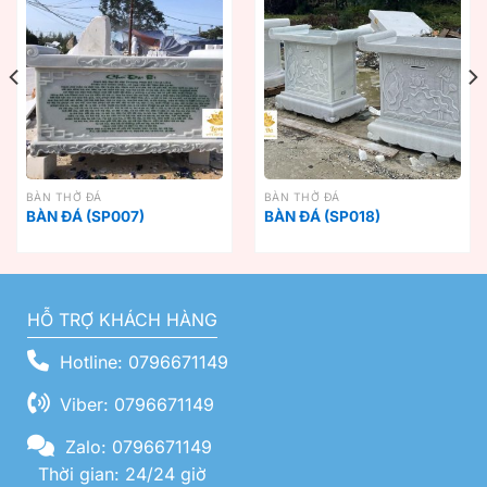
BÀN THỜ ĐÁ
BÀN THỜ ĐÁ
BÀN ĐÁ (SP007)
BÀN ĐÁ (SP018)
HỖ TRỢ KHÁCH HÀNG
Hotline: 0796671149
Viber: 0796671149
Zalo: 0796671149
Thời gian: 24/24 giờ