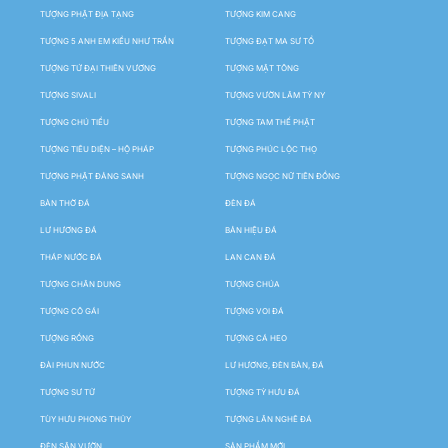
TƯỢNG PHẬT ĐỊA TẠNG
TƯỢNG KIM CANG
TƯỢNG 5 ANH EM KIỀU NHƯ TRẦN
TƯỢNG ĐẠT MA SƯ TỔ
TƯỢNG TỨ ĐẠI THIÊN VƯƠNG
TƯỢNG MẬT TÔNG
TƯỢNG SIVALI
TƯỢNG VƯỜN LÂM TỲ NY
TƯỢNG CHÚ TIỂU
TƯỢNG TAM THẾ PHẬT
TƯỢNG TIÊU DIỆN – HỘ PHÁP
TƯỢNG PHÚC LỘC THỌ
TƯỢNG PHẬT ĐẢNG SANH
TƯỢNG NGỌC NỮ TIÊN ĐỒNG
BÀN THỜ ĐÁ
ĐÈN ĐÁ
LƯ HƯƠNG ĐÁ
BẢN HIỆU ĐÁ
THÁP NƯỚC ĐÁ
LAN CAN ĐÁ
TƯỢNG CHÂN DUNG
TƯỢNG CHÚA
TƯỢNG CÔ GÁI
TƯỢNG VOI ĐÁ
TƯỢNG RỒNG
TƯỢNG CÁ HEO
ĐÀI PHUN NƯỚC
LƯ HƯƠNG, ĐÈN BÀN, ĐÁ
TƯỢNG SƯ TỬ
TƯỢNG TỲ HƯU ĐÁ
TÙY HƯU PHONG THỦY
TƯỢNG LÂN NGHÊ ĐÁ
ĐÈN SÂN VƯỜN
SẢN PHẨM MỚI