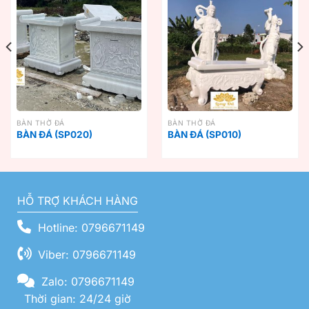
BÀN THỜ ĐÁ
BÀN THỜ ĐÁ
BÀN ĐÁ (SP020)
BÀN ĐÁ (SP010)
HỖ TRỢ KHÁCH HÀNG
Hotline: 0796671149
Viber: 0796671149
Zalo: 0796671149
Thời gian: 24/24 giờ