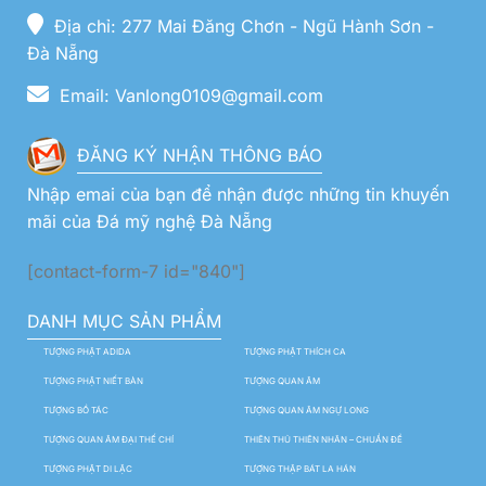
Địa chỉ: 277 Mai Đăng Chơn - Ngũ Hành Sơn -
Đà Nẵng
Email: Vanlong0109@gmail.com
ĐĂNG KÝ NHẬN THÔNG BÁO
Nhập emai của bạn để nhận được những tin khuyến
mãi của Đá mỹ nghệ Đà Nẵng
[contact-form-7 id="840"]
DANH MỤC SẢN PHẨM
TƯỢNG PHẬT ADIDA
TƯỢNG PHẬT THÍCH CA
TƯỢNG PHẬT NIẾT BÀN
TƯỢNG QUAN ÂM
TƯỢNG BỒ TÁC
TƯỢNG QUAN ÂM NGỰ LONG
TƯỢNG QUAN ÂM ĐẠI THẾ CHÍ
THIÊN THỦ THIÊN NHÃN – CHUẨN ĐỀ
TƯỢNG PHẬT DI LẶC
TƯỢNG THẬP BÁT LA HÁN