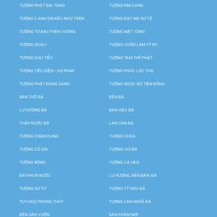
TƯỢNG PHẬT ĐỊA TẠNG
TƯỢNG KIM CANG
TƯỢNG 5 ANH EM KIỀU NHƯ TRẦN
TƯỢNG ĐẠT MA SƯ TỔ
TƯỢNG TỨ ĐẠI THIÊN VƯƠNG
TƯỢNG MẬT TÔNG
TƯỢNG SIVALI
TƯỢNG VƯỜN LÂM TỲ NY
TƯỢNG CHÚ TIỂU
TƯỢNG TAM THẾ PHẬT
TƯỢNG TIÊU DIỆN – HỘ PHÁP
TƯỢNG PHÚC LỘC THỌ
TƯỢNG PHẬT ĐẢNG SANH
TƯỢNG NGỌC NỮ TIÊN ĐỒNG
BÀN THỜ ĐÁ
ĐÈN ĐÁ
LƯ HƯƠNG ĐÁ
BẢN HIỆU ĐÁ
THÁP NƯỚC ĐÁ
LAN CAN ĐÁ
TƯỢNG CHÂN DUNG
TƯỢNG CHÚA
TƯỢNG CÔ GÁI
TƯỢNG VOI ĐÁ
TƯỢNG RỒNG
TƯỢNG CÁ HEO
ĐÀI PHUN NƯỚC
LƯ HƯƠNG, ĐÈN BÀN, ĐÁ
TƯỢNG SƯ TỬ
TƯỢNG TỲ HƯU ĐÁ
TÙY HƯU PHONG THỦY
TƯỢNG LÂN NGHÊ ĐÁ
ĐÈN SÂN VƯỜN
SẢN PHẨM MỚI