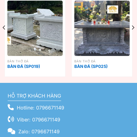
BÀN THỜ ĐÁ
BÀN THỜ ĐÁ
BÀN ĐÁ (SP019)
BÀN ĐÁ (SP025)
HỖ TRỢ KHÁCH HÀNG
Hotline: 0796671149
Viber: 0796671149
Zalo: 0796671149