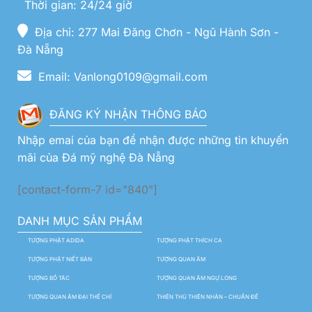
Thời gian: 24/24 giờ
Địa chỉ: 277 Mai Đăng Chơn - Ngũ Hành Sơn -
Đà Nẵng
Email: Vanlong0109@gmail.com
ĐĂNG KÝ NHẬN THÔNG BÁO
Nhập emai của bạn để nhận được những tin khuyến
mãi của Đá mỹ nghệ Đà Nẵng
[contact-form-7 id="840"]
DANH MỤC SẢN PHẨM
TƯỢNG PHẬT ADIDA
TƯỢNG PHẬT THÍCH CA
TƯỢNG PHẬT NIẾT BÀN
TƯỢNG QUAN ÂM
TƯỢNG BỒ TÁC
TƯỢNG QUAN ÂM NGỰ LONG
TƯỢNG QUAN ÂM ĐẠI THẾ CHÍ
THIÊN THỦ THIÊN NHÃN – CHUẨN ĐỀ