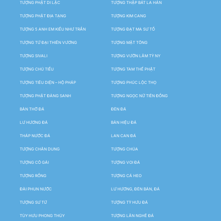
TƯỢNG PHẬT DI LẶC
TƯỢNG THẬP BÁT LA HÁN
TƯỢNG PHẬT ĐỊA TẠNG
TƯỢNG KIM CANG
TƯỢNG 5 ANH EM KIỀU NHƯ TRẦN
TƯỢNG ĐẠT MA SƯ TỔ
TƯỢNG TỨ ĐẠI THIÊN VƯƠNG
TƯỢNG MẬT TÔNG
TƯỢNG SIVALI
TƯỢNG VƯỜN LÂM TỲ NY
TƯỢNG CHÚ TIỂU
TƯỢNG TAM THẾ PHẬT
TƯỢNG TIÊU DIỆN – HỘ PHÁP
TƯỢNG PHÚC LỘC THỌ
TƯỢNG PHẬT ĐẢNG SANH
TƯỢNG NGỌC NỮ TIÊN ĐỒNG
BÀN THỜ ĐÁ
ĐÈN ĐÁ
LƯ HƯƠNG ĐÁ
BẢN HIỆU ĐÁ
THÁP NƯỚC ĐÁ
LAN CAN ĐÁ
TƯỢNG CHÂN DUNG
TƯỢNG CHÚA
TƯỢNG CÔ GÁI
TƯỢNG VOI ĐÁ
TƯỢNG RỒNG
TƯỢNG CÁ HEO
ĐÀI PHUN NƯỚC
LƯ HƯƠNG, ĐÈN BÀN, ĐÁ
TƯỢNG SƯ TỬ
TƯỢNG TỲ HƯU ĐÁ
TÙY HƯU PHONG THỦY
TƯỢNG LÂN NGHÊ ĐÁ