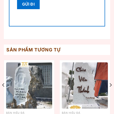
SẢN PHẨM TƯƠNG TỰ
BẢN HIỆU ĐÁ
BẢN HIỆU ĐÁ