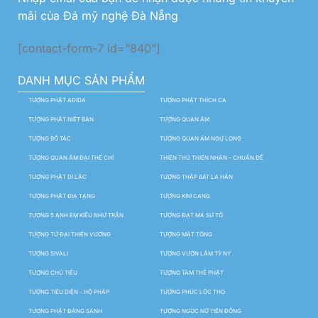
mãi của Đá mỹ nghệ Đà Nẵng
[contact-form-7 id="840"]
DANH MỤC SẢN PHẨM
TƯỢNG PHẬT ADIDA
TƯỢNG PHẬT THÍCH CA
TƯỢNG PHẬT NIẾT BÀN
TƯỢNG QUAN ÂM
TƯỢNG BỒ TÁC
TƯỢNG QUAN ÂM NGỰ LONG
TƯỢNG QUAN ÂM ĐẠI THẾ CHÍ
THIÊN THỦ THIÊN NHÃN – CHUẨN ĐỀ
TƯỢNG PHẬT DI LẶC
TƯỢNG THẬP BÁT LA HÁN
TƯỢNG PHẬT ĐỊA TẠNG
TƯỢNG KIM CANG
TƯỢNG 5 ANH EM KIỀU NHƯ TRẦN
TƯỢNG ĐẠT MA SƯ TỔ
TƯỢNG TỨ ĐẠI THIÊN VƯƠNG
TƯỢNG MẬT TÔNG
TƯỢNG SIVALI
TƯỢNG VƯỜN LÂM TỲ NY
TƯỢNG CHÚ TIỂU
TƯỢNG TAM THẾ PHẬT
TƯỢNG TIÊU DIỆN – HỘ PHÁP
TƯỢNG PHÚC LỘC THỌ
TƯỢNG PHẬT ĐẢNG SANH
TƯỢNG NGỌC NỮ TIÊN ĐỒNG