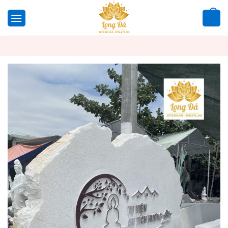
Bỏ
qua
0
nội
dung