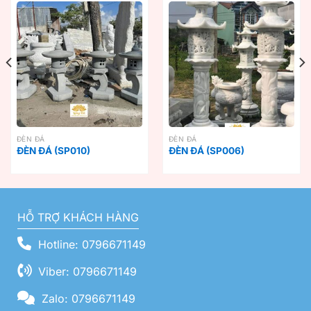
ĐÈN ĐÁ
ĐÈN ĐÁ
ĐÈN ĐÁ (SP010)
ĐÈN ĐÁ (SP006)
HỖ TRỢ KHÁCH HÀNG
Hotline: 0796671149
Viber: 0796671149
Zalo: 0796671149