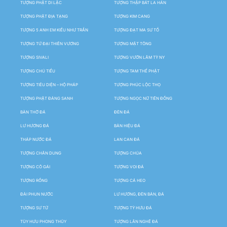
TƯỢNG PHẬT DI LẶC
TƯỢNG THẬP BÁT LA HÁN
TƯỢNG PHẬT ĐỊA TẠNG
TƯỢNG KIM CANG
TƯỢNG 5 ANH EM KIỀU NHƯ TRẦN
TƯỢNG ĐẠT MA SƯ TỔ
TƯỢNG TỨ ĐẠI THIÊN VƯƠNG
TƯỢNG MẬT TÔNG
TƯỢNG SIVALI
TƯỢNG VƯỜN LÂM TỲ NY
TƯỢNG CHÚ TIỂU
TƯỢNG TAM THẾ PHẬT
TƯỢNG TIÊU DIỆN – HỘ PHÁP
TƯỢNG PHÚC LỘC THỌ
TƯỢNG PHẬT ĐẢNG SANH
TƯỢNG NGỌC NỮ TIÊN ĐỒNG
BÀN THỜ ĐÁ
ĐÈN ĐÁ
LƯ HƯƠNG ĐÁ
BẢN HIỆU ĐÁ
THÁP NƯỚC ĐÁ
LAN CAN ĐÁ
TƯỢNG CHÂN DUNG
TƯỢNG CHÚA
TƯỢNG CÔ GÁI
TƯỢNG VOI ĐÁ
TƯỢNG RỒNG
TƯỢNG CÁ HEO
ĐÀI PHUN NƯỚC
LƯ HƯƠNG, ĐÈN BÀN, ĐÁ
TƯỢNG SƯ TỬ
TƯỢNG TỲ HƯU ĐÁ
TÙY HƯU PHONG THỦY
TƯỢNG LÂN NGHÊ ĐÁ