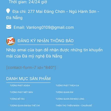
Thời gian: 24/24 giờ
Địa chỉ: 277 Mai Đăng Chơn - Ngũ Hành Sơn -
Đà Nẵng
Email: Vanlong0109@gmail.com
ĐĂNG KÝ NHẬN THÔNG BÁO
Nhập emai của bạn để nhận được những tin khuyến
mãi của Đá mỹ nghệ Đà Nẵng
[contact-form-7 id="840"]
DANH MỤC SẢN PHẨM
TƯỢNG PHẬT ADIDA
TƯỢNG PHẬT THÍCH CA
TƯỢNG PHẬT NIẾT BÀN
TƯỢNG QUAN ÂM
TƯỢNG BỒ TÁC
TƯỢNG QUAN ÂM NGỰ LONG
TƯỢNG QUAN ÂM ĐẠI THẾ CHÍ
THIÊN THỦ THIÊN NHÃN – CHUẨN ĐỀ