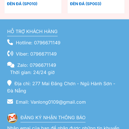
ĐÈN ĐÁ (SP010)
ĐÈN ĐÁ (SP003)
HỖ TRỢ KHÁCH HÀNG
Hotline: 0796671149
Viber: 0796671149
Zalo: 0796671149
Thời gian: 24/24 giờ
Địa chỉ: 277 Mai Đăng Chơn - Ngũ Hành Sơn -
Đà Nẵng
Email: Vanlong0109@gmail.com
ĐĂNG KÝ NHẬN THÔNG BÁO
Nhập emai của bạn để nhận được những tin khuyến