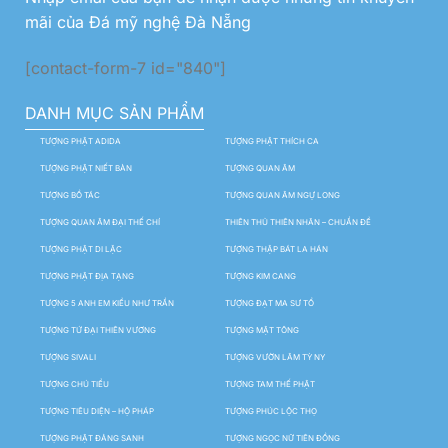
mãi của Đá mỹ nghệ Đà Nẵng
[contact-form-7 id="840"]
DANH MỤC SẢN PHẨM
TƯỢNG PHẬT ADIDA
TƯỢNG PHẬT THÍCH CA
TƯỢNG PHẬT NIẾT BÀN
TƯỢNG QUAN ÂM
TƯỢNG BỒ TÁC
TƯỢNG QUAN ÂM NGỰ LONG
TƯỢNG QUAN ÂM ĐẠI THẾ CHÍ
THIÊN THỦ THIÊN NHÃN – CHUẨN ĐỀ
TƯỢNG PHẬT DI LẶC
TƯỢNG THẬP BÁT LA HÁN
TƯỢNG PHẬT ĐỊA TẠNG
TƯỢNG KIM CANG
TƯỢNG 5 ANH EM KIỀU NHƯ TRẦN
TƯỢNG ĐẠT MA SƯ TỔ
TƯỢNG TỨ ĐẠI THIÊN VƯƠNG
TƯỢNG MẬT TÔNG
TƯỢNG SIVALI
TƯỢNG VƯỜN LÂM TỲ NY
TƯỢNG CHÚ TIỂU
TƯỢNG TAM THẾ PHẬT
TƯỢNG TIÊU DIỆN – HỘ PHÁP
TƯỢNG PHÚC LỘC THỌ
TƯỢNG PHẬT ĐẢNG SANH
TƯỢNG NGỌC NỮ TIÊN ĐỒNG