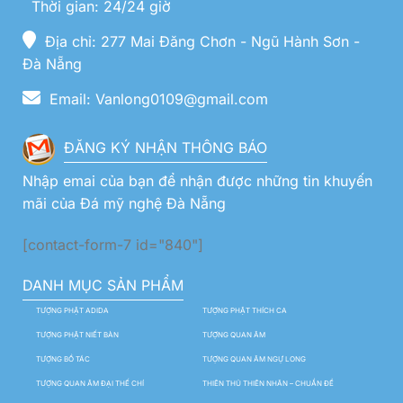
Thời gian: 24/24 giờ
Địa chỉ: 277 Mai Đăng Chơn - Ngũ Hành Sơn -
Đà Nẵng
Email: Vanlong0109@gmail.com
ĐĂNG KÝ NHẬN THÔNG BÁO
Nhập emai của bạn để nhận được những tin khuyến
mãi của Đá mỹ nghệ Đà Nẵng
[contact-form-7 id="840"]
DANH MỤC SẢN PHẨM
TƯỢNG PHẬT ADIDA
TƯỢNG PHẬT THÍCH CA
TƯỢNG PHẬT NIẾT BÀN
TƯỢNG QUAN ÂM
TƯỢNG BỒ TÁC
TƯỢNG QUAN ÂM NGỰ LONG
TƯỢNG QUAN ÂM ĐẠI THẾ CHÍ
THIÊN THỦ THIÊN NHÃN – CHUẨN ĐỀ