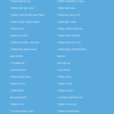
TƯỢNG PHẬT DI LẶC
TƯỢNG THẬP BÁT LA HÁN
TƯỢNG PHẬT ĐỊA TẠNG
TƯỢNG KIM CANG
TƯỢNG 5 ANH EM KIỀU NHƯ TRẦN
TƯỢNG ĐẠT MA SƯ TỔ
TƯỢNG TỨ ĐẠI THIÊN VƯƠNG
TƯỢNG MẬT TÔNG
TƯỢNG SIVALI
TƯỢNG VƯỜN LÂM TỲ NY
TƯỢNG CHÚ TIỂU
TƯỢNG TAM THẾ PHẬT
TƯỢNG TIÊU DIỆN – HỘ PHÁP
TƯỢNG PHÚC LỘC THỌ
TƯỢNG PHẬT ĐẢNG SANH
TƯỢNG NGỌC NỮ TIÊN ĐỒNG
BÀN THỜ ĐÁ
ĐÈN ĐÁ
LƯ HƯƠNG ĐÁ
BẢN HIỆU ĐÁ
THÁP NƯỚC ĐÁ
LAN CAN ĐÁ
TƯỢNG CHÂN DUNG
TƯỢNG CHÚA
TƯỢNG CÔ GÁI
TƯỢNG VOI ĐÁ
TƯỢNG RỒNG
TƯỢNG CÁ HEO
ĐÀI PHUN NƯỚC
LƯ HƯƠNG, ĐÈN BÀN, ĐÁ
TƯỢNG SƯ TỬ
TƯỢNG TỲ HƯU ĐÁ
TÙY HƯU PHONG THỦY
TƯỢNG LÂN NGHÊ ĐÁ