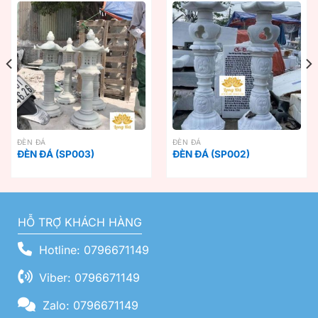
ĐÈN ĐÁ
ĐÈN ĐÁ
ĐÈN ĐÁ (SP003)
ĐÈN ĐÁ (SP002)
HỖ TRỢ KHÁCH HÀNG
Hotline: 0796671149
Viber: 0796671149
Zalo: 0796671149