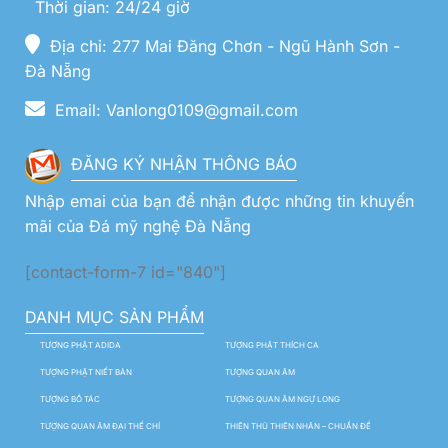
Thời gian: 24/24 giờ
Địa chỉ: 277 Mai Đăng Chơn - Ngũ Hành Sơn -
Đà Nẵng
Email: Vanlong0109@gmail.com
ĐĂNG KÝ NHẬN THÔNG BÁO
Nhập emai của bạn để nhận được những tin khuyến
mãi của Đá mỹ nghệ Đà Nẵng
[contact-form-7 id="840"]
DANH MỤC SẢN PHẨM
TƯỢNG PHẬT ADIDA
TƯỢNG PHẬT THÍCH CA
TƯỢNG PHẬT NIẾT BÀN
TƯỢNG QUAN ÂM
TƯỢNG BỒ TÁC
TƯỢNG QUAN ÂM NGỰ LONG
TƯỢNG QUAN ÂM ĐẠI THẾ CHÍ
THIÊN THỦ THIÊN NHÃN – CHUẨN ĐỀ