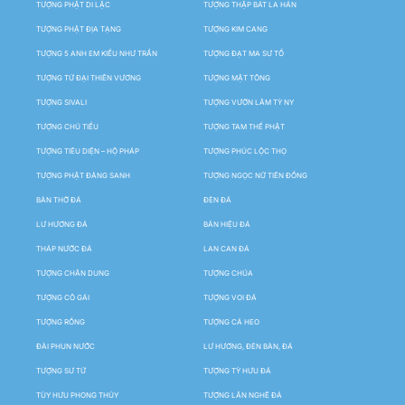
TƯỢNG PHẬT DI LẶC
TƯỢNG THẬP BÁT LA HÁN
TƯỢNG PHẬT ĐỊA TẠNG
TƯỢNG KIM CANG
TƯỢNG 5 ANH EM KIỀU NHƯ TRẦN
TƯỢNG ĐẠT MA SƯ TỔ
TƯỢNG TỨ ĐẠI THIÊN VƯƠNG
TƯỢNG MẬT TÔNG
TƯỢNG SIVALI
TƯỢNG VƯỜN LÂM TỲ NY
TƯỢNG CHÚ TIỂU
TƯỢNG TAM THẾ PHẬT
TƯỢNG TIÊU DIỆN – HỘ PHÁP
TƯỢNG PHÚC LỘC THỌ
TƯỢNG PHẬT ĐẢNG SANH
TƯỢNG NGỌC NỮ TIÊN ĐỒNG
BÀN THỜ ĐÁ
ĐÈN ĐÁ
LƯ HƯƠNG ĐÁ
BẢN HIỆU ĐÁ
THÁP NƯỚC ĐÁ
LAN CAN ĐÁ
TƯỢNG CHÂN DUNG
TƯỢNG CHÚA
TƯỢNG CÔ GÁI
TƯỢNG VOI ĐÁ
TƯỢNG RỒNG
TƯỢNG CÁ HEO
ĐÀI PHUN NƯỚC
LƯ HƯƠNG, ĐÈN BÀN, ĐÁ
TƯỢNG SƯ TỬ
TƯỢNG TỲ HƯU ĐÁ
TÙY HƯU PHONG THỦY
TƯỢNG LÂN NGHÊ ĐÁ