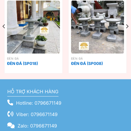
ĐÈN ĐÁ
ĐÈN ĐÁ
ĐÈN ĐÁ (SP018)
ĐÈN ĐÁ (SP008)
HỖ TRỢ KHÁCH HÀNG
Hotline: 0796671149
Viber: 0796671149
Zalo: 0796671149