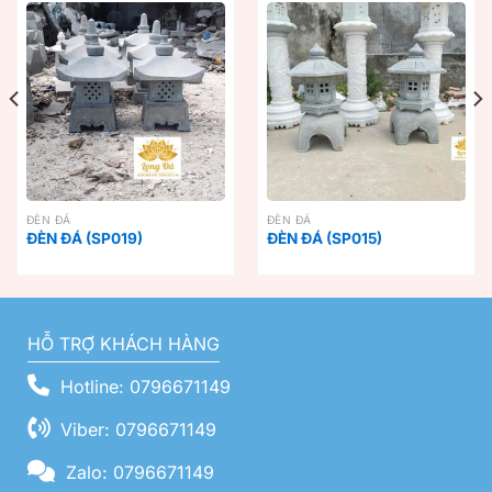
ĐÈN ĐÁ
ĐÈN ĐÁ
ĐÈN ĐÁ (SP019)
ĐÈN ĐÁ (SP015)
HỖ TRỢ KHÁCH HÀNG
Hotline: 0796671149
Viber: 0796671149
Zalo: 0796671149