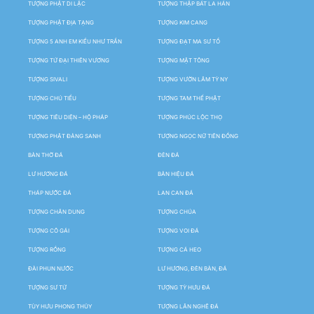
TƯỢNG PHẬT DI LẶC
TƯỢNG THẬP BÁT LA HÁN
TƯỢNG PHẬT ĐỊA TẠNG
TƯỢNG KIM CANG
TƯỢNG 5 ANH EM KIỀU NHƯ TRẦN
TƯỢNG ĐẠT MA SƯ TỔ
TƯỢNG TỨ ĐẠI THIÊN VƯƠNG
TƯỢNG MẬT TÔNG
TƯỢNG SIVALI
TƯỢNG VƯỜN LÂM TỲ NY
TƯỢNG CHÚ TIỂU
TƯỢNG TAM THẾ PHẬT
TƯỢNG TIÊU DIỆN – HỘ PHÁP
TƯỢNG PHÚC LỘC THỌ
TƯỢNG PHẬT ĐẢNG SANH
TƯỢNG NGỌC NỮ TIÊN ĐỒNG
BÀN THỜ ĐÁ
ĐÈN ĐÁ
LƯ HƯƠNG ĐÁ
BẢN HIỆU ĐÁ
THÁP NƯỚC ĐÁ
LAN CAN ĐÁ
TƯỢNG CHÂN DUNG
TƯỢNG CHÚA
TƯỢNG CÔ GÁI
TƯỢNG VOI ĐÁ
TƯỢNG RỒNG
TƯỢNG CÁ HEO
ĐÀI PHUN NƯỚC
LƯ HƯƠNG, ĐÈN BÀN, ĐÁ
TƯỢNG SƯ TỬ
TƯỢNG TỲ HƯU ĐÁ
TÙY HƯU PHONG THỦY
TƯỢNG LÂN NGHÊ ĐÁ