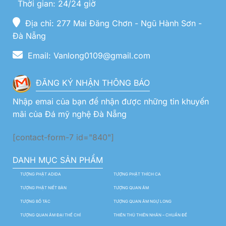
Thời gian: 24/24 giờ
Địa chỉ: 277 Mai Đăng Chơn - Ngũ Hành Sơn -
Đà Nẵng
Email: Vanlong0109@gmail.com
ĐĂNG KÝ NHẬN THÔNG BÁO
Nhập emai của bạn để nhận được những tin khuyến
mãi của Đá mỹ nghệ Đà Nẵng
[contact-form-7 id="840"]
DANH MỤC SẢN PHẨM
TƯỢNG PHẬT ADIDA
TƯỢNG PHẬT THÍCH CA
TƯỢNG PHẬT NIẾT BÀN
TƯỢNG QUAN ÂM
TƯỢNG BỒ TÁC
TƯỢNG QUAN ÂM NGỰ LONG
TƯỢNG QUAN ÂM ĐẠI THẾ CHÍ
THIÊN THỦ THIÊN NHÃN – CHUẨN ĐỀ