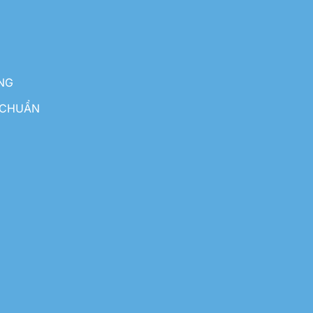
NG
 CHUẨN