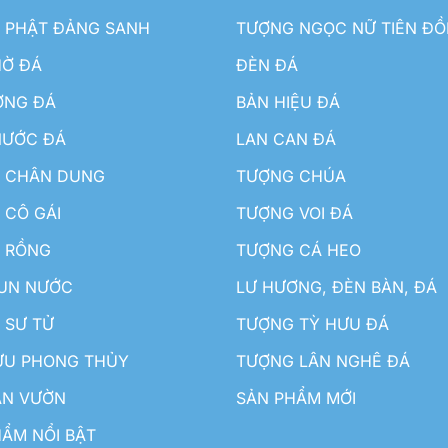
 PHẬT ĐẢNG SANH
TƯỢNG NGỌC NỮ TIÊN Đ
HỜ ĐÁ
ĐÈN ĐÁ
ƠNG ĐÁ
BẢN HIỆU ĐÁ
NƯỚC ĐÁ
LAN CAN ĐÁ
 CHÂN DUNG
TƯỢNG CHÚA
 CÔ GÁI
TƯỢNG VOI ĐÁ
 RỒNG
TƯỢNG CÁ HEO
HUN NƯỚC
LƯ HƯƠNG, ĐÈN BÀN, ĐÁ
 SƯ TỬ
TƯỢNG TỲ HƯU ĐÁ
ƯU PHONG THỦY
TƯỢNG LÂN NGHÊ ĐÁ
ÂN VƯỜN
SẢN PHẨM MỚI
ẨM NỔI BẬT