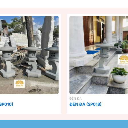
ĐÈN ĐÁ
SP010)
ĐÈN ĐÁ (SP018)