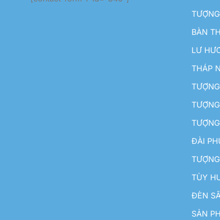
TƯỢNG
BÀN T
LƯ HƯ
THÁP 
TƯỢNG
TƯỢNG
TƯỢNG
ĐÀI P
TƯỢNG
TÙY H
ĐÈN S
SẢN PH