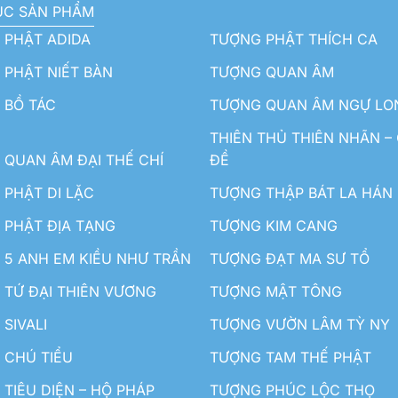
ỤC SẢN PHẨM
 PHẬT ADIDA
TƯỢNG PHẬT THÍCH CA
PHẬT NIẾT BÀN
TƯỢNG QUAN ÂM
 BỒ TÁC
TƯỢNG QUAN ÂM NGỰ LO
THIÊN THỦ THIÊN NHÃN –
QUAN ÂM ĐẠI THẾ CHÍ
ĐỀ
PHẬT DI LẶC
TƯỢNG THẬP BÁT LA HÁN
 PHẬT ĐỊA TẠNG
TƯỢNG KIM CANG
5 ANH EM KIỀU NHƯ TRẦN
TƯỢNG ĐẠT MA SƯ TỔ
TỨ ĐẠI THIÊN VƯƠNG
TƯỢNG MẬT TÔNG
SIVALI
TƯỢNG VƯỜN LÂM TỲ NY
 CHÚ TIỂU
TƯỢNG TAM THẾ PHẬT
TIÊU DIỆN – HỘ PHÁP
TƯỢNG PHÚC LỘC THỌ