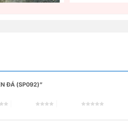
ĐÈN ĐÁ (SP092)”
4 trên 5 sao
5 trên 5 sao