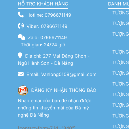
HỖ TRỢ KHÁCH HÀNG
DANH M
TƯỢNG
Hotline: 0796671149
TƯỢNG 
Viber: 0796671149
TƯỢNG
Zalo: 0796671149
Thời gian: 24/24 giờ
TƯỢNG 
Địa chỉ: 277 Mai Đăng Chơn -
TƯỢNG 
Ngũ Hành Sơn - Đà Nẵng
TƯỢNG
Email: Vanlong0109@gmail.com
TƯỢNG 
ĐĂNG KÝ NHẬN THÔNG BÁO
TƯỢNG 
Nhập emai của bạn để nhận được
TƯỢNG 
những tin khuyến mãi của Đá mỹ
nghệ Đà Nẵng
TƯỢNG
TƯỢNG 
[contact-form-7 id="840"]