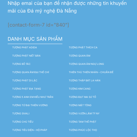
Nhập emai của bạn để nhận được những tin khuyến
mãi của Đá mỹ nghệ Đà Nẵng
[contact-form-7 id="840"]
DANH MỤC SẢN PHẨM
TƯỢNG PHẬT ADIDA
TƯỢNG PHẬT THÍCH CA
TƯỢNG PHẬT NIẾT BÀN
TƯỢNG QUAN ÂM
TƯỢNG BỒ TÁC
TƯỢNG QUAN ÂM NGỰ LONG
TƯỢNG QUAN ÂM ĐẠI THẾ CHÍ
THIÊN THỦ THIÊN NHÃN – CHUẨN ĐỀ
TƯỢNG PHẬT DI LẶC
TƯỢNG THẬP BÁT LA HÁN
TƯỢNG PHẬT ĐỊA TẠNG
TƯỢNG KIM CANG
TƯỢNG 5 ANH EM KIỀU NHƯ TRẦN
TƯỢNG ĐẠT MA SƯ TỔ
TƯỢNG TỨ ĐẠI THIÊN VƯƠNG
TƯỢNG MẬT TÔNG
TƯỢNG SIVALI
TƯỢNG VƯỜN LÂM TỲ NY
TƯỢNG CHÚ TIỂU
TƯỢNG TAM THẾ PHẬT
TƯỢNG TIÊU DIỆN – HỘ PHÁP
TƯỢNG PHÚC LỘC THỌ