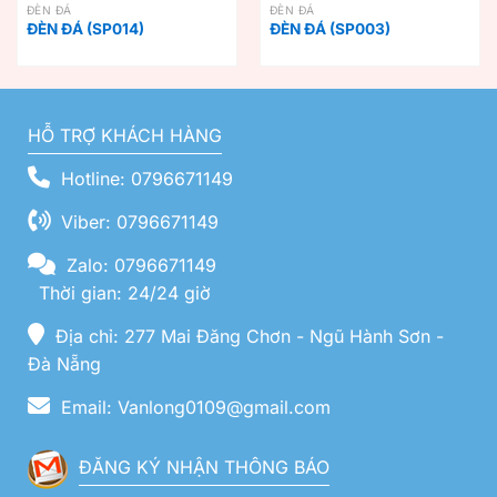
ĐÈN ĐÁ
ĐÈN ĐÁ
ĐÈN ĐÁ (SP014)
ĐÈN ĐÁ (SP003)
HỖ TRỢ KHÁCH HÀNG
Hotline: 0796671149
Viber: 0796671149
Zalo: 0796671149
Thời gian: 24/24 giờ
Địa chỉ: 277 Mai Đăng Chơn - Ngũ Hành Sơn -
Đà Nẵng
Email: Vanlong0109@gmail.com
ĐĂNG KÝ NHẬN THÔNG BÁO